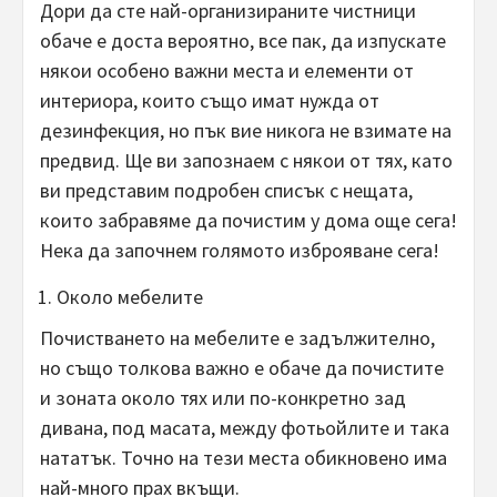
Дори да сте най-организираните чистници
обаче е доста вероятно, все пак, да изпускате
някои особено важни места и елементи от
интериора, които също имат нужда от
дезинфекция, но пък вие никога не взимате на
предвид. Ще ви запознаем с някои от тях, като
ви представим подробен списък с нещата,
които забравяме да почистим у дома още сега!
Нека да започнем голямото изброяване сега!
Около мебелите
Почистването на мебелите е задължително,
но също толкова важно е обаче да почистите
и зоната около тях или по-конкретно зад
дивана, под масата, между фотьойлите и така
нататък. Точно на тези места обикновено има
най-много прах вкъщи.