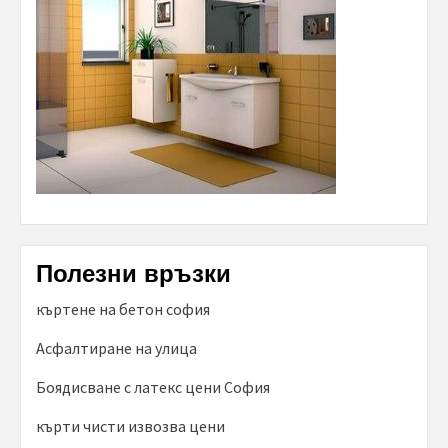
Полезни връзки
къртене на бетон софия
Асфалтиране на улица
Боядисване с латекс цени София
кърти чисти извозва цени