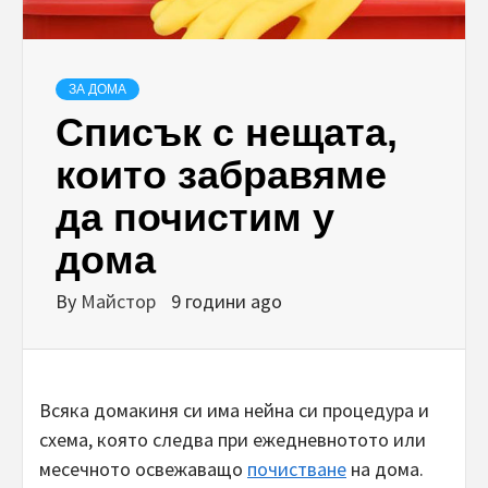
ЗА ДОМА
Списък с нещата,
които забравяме
да почистим у
дома
By
Майстор
9 години ago
Всяка домакиня си има нейна си процедура и
схема, която следва при ежедневнотото или
месечното освежаващо
почистване
на дома.