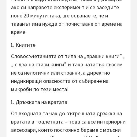
ако си направете експеримент и се заседите
поне 20 минути така, ще осъзнаете, че и
таванът има нужда от почистване от време на
време.
Книгите
Словосъчетанията от типа на „прашни книги” ,
„ с дъх на стари книги” и така нататък съвсем
не са нелогични или странни, а директно
индикиращи опасността от събиране на
микроби по тези места!
Дръжката на вратата
От входната та чак до вътрешната дръжка на
вратата в тоалетната – това са все интериорни
аксесоари, които постоянно бараме с мръсни