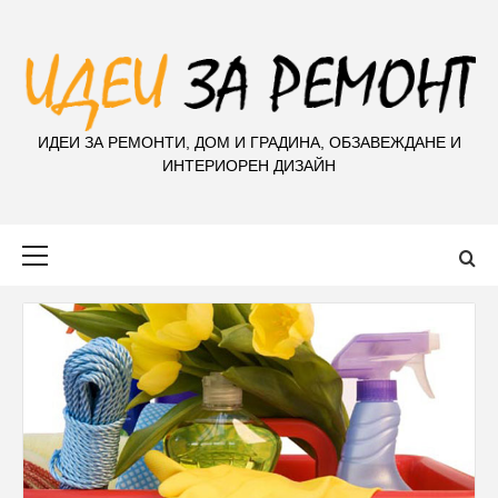
S
k
i
p
t
ИДЕИ ЗА РЕМОНТИ, ДОМ И ГРАДИНА, ОБЗАВЕЖДАНЕ И
o
ИНТЕРИОРЕН ДИЗАЙН
c
o
n
Primary
t
Menu
e
n
t