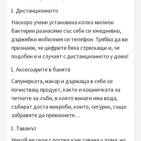
Дистанционното
Наскоро учени установиха колко милион
бактерии разнасяме със себе си ежедневно,
държейки мобилния си телефон. Трябва да ви
признаем, че цифрите бяха стряскащи и, че
подобен е и случаят с дистанционното у дома!
Аксесоарите в банята
Сапунерката, макар и държаща в себе си
почистващ продукт, както и кошничката за
четките за зъби, в която винаги има вода,
събират доста микроби, които, сигурно, също
забравяте да премахнете…
Таванът
Никой не седи с поглед към тавана у дома, но