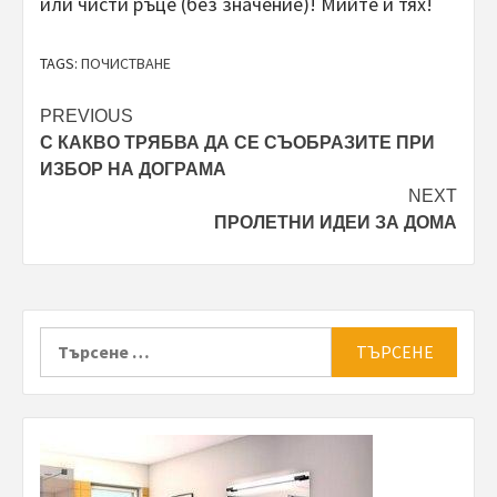
или чисти ръце (без значение)! Мийте и тях!
TAGS:
ПОЧИСТВАНЕ
Post
PREVIOUS
С КАКВО ТРЯБВА ДА СЕ СЪОБРАЗИТЕ ПРИ
navigation
ИЗБОР НА ДОГРАМА
NEXT
ПРОЛЕТНИ ИДЕИ ЗА ДОМА
Търсене
за: