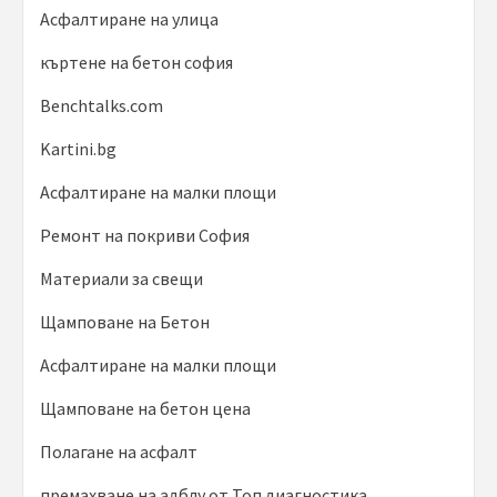
Асфалтиране на улица
къртене на бетон софия
Benchtalks.com
Kartini.bg
Асфалтиране на малки площи
Ремонт на покриви София
Материали за свещи
Щамповане на Бетон
Асфалтиране на малки площи
Щамповане на бетон цена
Полагане на асфалт
премахване на адблу от Топ диагностика