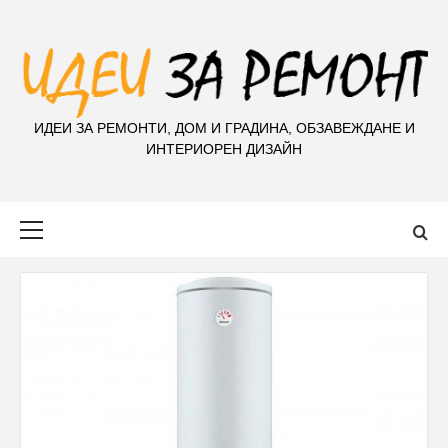
S
k
i
p
t
ИДЕИ ЗА РЕМОНТИ, ДОМ И ГРАДИНА, ОБЗАВЕЖДАНЕ И
o
ИНТЕРИОРЕН ДИЗАЙН
c
o
n
Primary
t
Menu
e
n
t