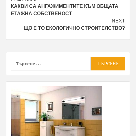
Post
КАКВИ СА АНГАЖИМЕНТИТЕ КЪМ ОБЩАТА
navigation
ЕТАЖНА СОБСТВЕНОСТ
NEXT
ЩО Е ТО ЕКОЛОГИЧНО СТРОИТЕЛСТВО?
Търсене
за: