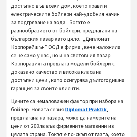
достъпно във всеки дом, което прави и
електрическите бойлери най-удобния начин
за подгряване на вода. Богато е
разнообразието от бойлери, предлагани на
българския пазар като цяло. „Дипломат
Корпорейшън” ООД е фирма , вече наложила
се не само у нас , но и на световния пазар.
Корпорацията предлага модели бойлери с
доказано качество и висока класа на
достъпни цени , като осигурява дългогодишна
гаранция за своите клиенти.
Цените са немаловажен фактор при избора на
бойлер. Новата серия
Diplomat
Praktik
,
предлагана на пазара, може да намерите на
цени от 209лв във фирмените магазини из
цялата страна. Токът е по-скъп от газта, което