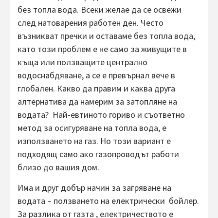
без топла вода. Всеки желае да се освежи
след натоварения работен ден. Често
възникват пречки и оставаме без топла вода,
като този проблем е не само за живущите в
къща или ползващите централно
водоснабдяване, а се е превърнал вече в
глобален. Какво да правим и каква друга
алтернатива да намерим за затопляне на
водата? Най-евтиното гориво и съответно
метод за осигуряване на топла вода, е
използването на газ. Но този вариант е
подходящ само ако газопроводът работи
близо до вашия дом.
Има и друг добър начин за загряване на
водата – ползването на електрически бойлер.
За разлика от газта , електричеството е