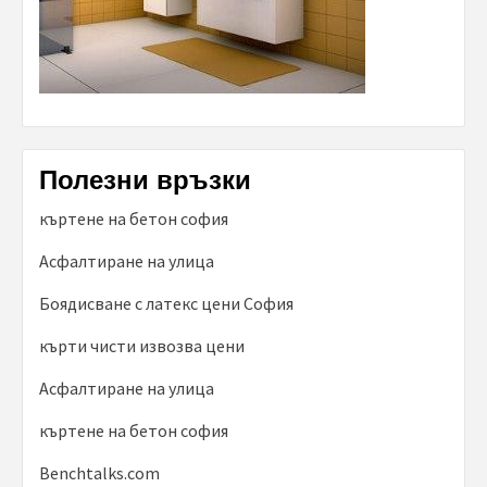
Полезни връзки
къртене на бетон софия
Асфалтиране на улица
Боядисване с латекс цени София
кърти чисти извозва цени
Асфалтиране на улица
къртене на бетон софия
Benchtalks.com