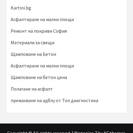
Kartini.bg
Асфалтиране на малки площи
Ремонт на покриви София
Материали за свещи
Щамповане на Бетон
Асфалтиране на малки площи
Щамповане на бетон цена
Полагане на асфалт
премахване на адблу от Топ диагностика
Copyright © All rights reserved.
|
Magazine 7
by AF themes.