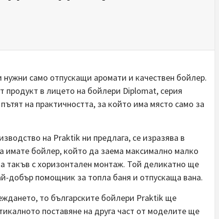
ни нужни само отпускащи аромати и качествен бойлер.
т продукт в лицето на бойлери Diplomat, серия
е пътят на практичността, за който има място само за
зводство на Praktik ни предлага, се изразява в
да имате бойлер, който да заема максимално малко
на такъв с хоризонтален монтаж. Той деликатно ще
ай-добър помощник за топла баня и отпускаща вана.
еждането, то българските бойлери Praktik ще
тикалното поставяне на друга част от моделите ще