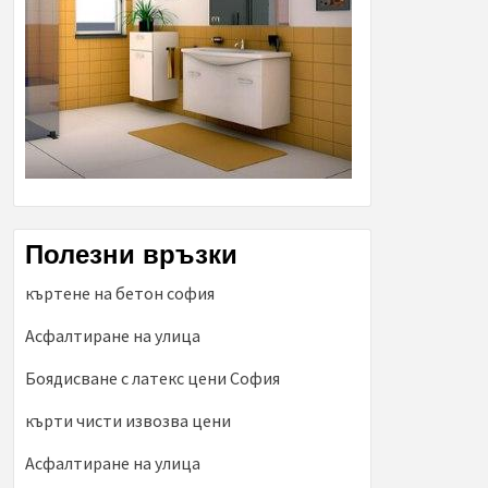
Полезни връзки
къртене на бетон софия
Асфалтиране на улица
Боядисване с латекс цени София
кърти чисти извозва цени
Асфалтиране на улица