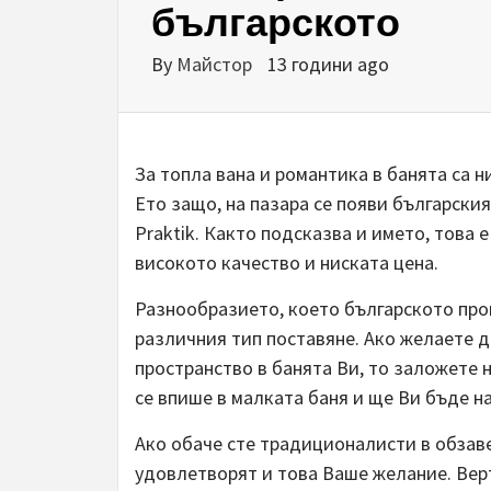
българското
By
Майстор
13 години ago
За топла вана и романтика в банята са 
Ето защо, на пазара се появи българския
Praktik. Както подсказва и името, това 
високото качество и ниската цена.
Разнообразието, което българското прои
различния тип поставяне. Ако желаете 
пространство в банята Ви, то заложете 
се впише в малката баня и ще Ви бъде н
Ако обаче сте традиционалисти в обзав
удовлетворят и това Ваше желание. Вер