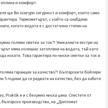
топлина и комфорт.
еля ще Ви осигури сигурност и комфорт, които само
арантира. Термометърът, с който са снабдени
наги, когато водата е с достатъчна степен на
зумно големи сметки за ток?! Уникалните екстри на
етърът няма излишно затопляне на водата, тъй като
да искате. Това гарантира по-ниски сметки за ток и
голяма гаранция за качество?! Българските бойлери
и 5 години да се радвате на качество, без да хабите
о, Praktik е и с безумно ниска цена. Спестете от
, българско производство, на „Дипломат