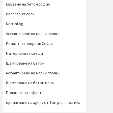
къртене на бетон софия
Benchtalks.com
Kartini.bg
Асфалтиране на малки площи
Ремонт на покриви София
Материали за свещи
Щамповане на Бетон
Асфалтиране на малки площи
Щамповане на бетон цена
Полагане на асфалт
премахване на адблу от Топ диагностика