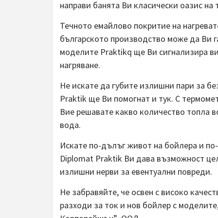
направи банята Ви класически оазис на 
Течното емайлово покритие на нагреват
българското производство може да Ви г
моделите Praktikq ще Ви сигнализира ви
нагряване.
Не искате да губите излишни пари за бе
Praktik ще Ви помогнат и тук. С термом
Вие решавате какво количество топла во
вода.
Искате по-дълъг живот на бойлера и по-
Diplomat Praktik Ви дава възможност цел
излишни нерви за евентуални повреди.
Не забравяйте, че освен с високо качеств
разходи за ток и нов бойлер с моделите