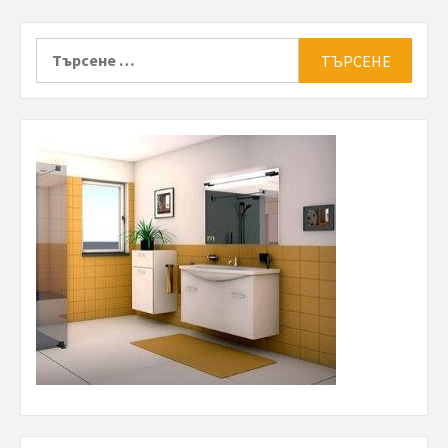
Търсене
за: