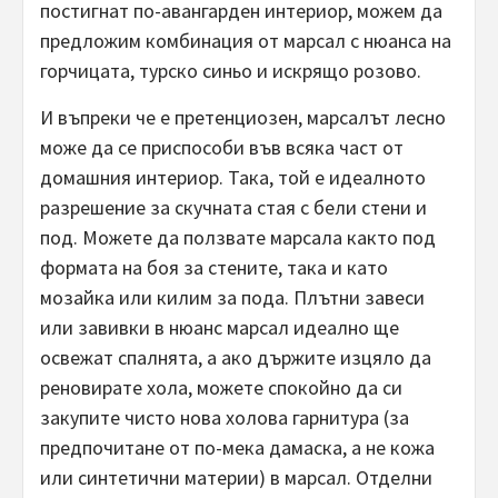
постигнат по-авангарден интериор, можем да
предложим комбинация от марсал с нюанса на
горчицата, турско синьо и искрящо розово.
И въпреки че е претенциозен, марсалът лесно
може да се приспособи във всяка част от
домашния интериор. Така, той е идеалното
разрешение за скучната стая с бели стени и
под. Можете да ползвате марсала както под
формата на боя за стените, така и като
мозайка или килим за пода. Плътни завеси
или завивки в нюанс марсал идеално ще
освежат спалнята, а ако държите изцяло да
реновирате хола, можете спокойно да си
закупите чисто нова холова гарнитура (за
предпочитане от по-мека дамаска, а не кожа
или синтетични материи) в марсал. Отделни