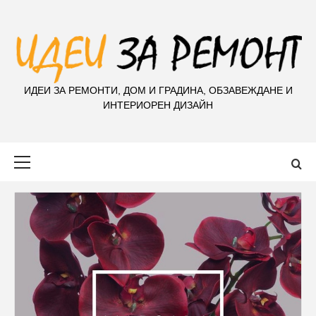
S
k
i
p
t
ИДЕИ ЗА РЕМОНТИ, ДОМ И ГРАДИНА, ОБЗАВЕЖДАНЕ И
o
ИНТЕРИОРЕН ДИЗАЙН
c
o
n
Primary
t
Menu
e
n
t