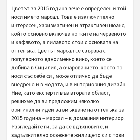
Цветът за 2015 година вече е определен и той
носи името марсал. Това е изключително
интересен, харизматичен и атрактивен нюанс,
който основно включва нотките на червеното
и кафявото, а лилавото стои с основата на
оттенъка. Цветът марсал се свързва с
популярното едноименно вино, което се
добива в Сицилия, а очарованието, което то
носи със себе си , може отлично да бъде
внедрено и в модата, и в интериорния дизайн.
Ние, като експерти във втората област,
решихме да ви предложим няколко
оригинални идеи за вмъкване на оттенъка за
2015 година – марсал – в домашния интериор.
Разгледайте ги, за да се вдъхновите, и
задължително освежете жилището си с този