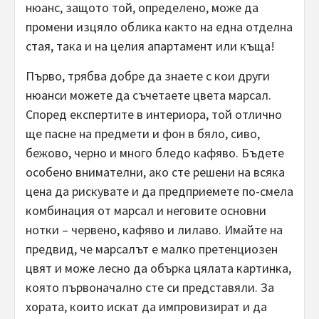
нюанс, защото той, определено, може да
промени изцяло облика както на една отделна
стая, така и на целия апартамент или къща!
Първо, трябва добре да знаете с кои други
нюанси можете да съчетаете цвета марсал.
Според експертите в интериора, той отлично
ще пасне на предмети и фон в бяло, сиво,
бежово, черно и много бледо кафяво. Бъдете
особено внимателни, ако сте решени на всяка
цена да рискувате и да предприемете по-смела
комбинация от марсал и неговите основни
нотки – червено, кафяво и лилаво. Имайте на
предвид, че марсалът е малко претенциозен
цвят и може лесно да обърка цялата картинка,
която първоначално сте си представяли. За
хората, които искат да импровизират и да