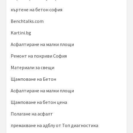
къртене на бетон софия
Benchtalks.com
Kartini.bg
Асфалтиране на малки площи
Ремонт на покриви София
Материали за свещи
Щамповане на Бетон
Асфалтиране на малки площи
Щамповане на бетон цена
Полагане на асфалт
премахване на адблу от Топ диагностика