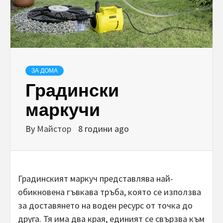
ЗА ДОМА
Градински
маркучи
By
Майстор
8 години ago
Градинският маркуч представлява най-
обикновена гъвкава тръба, която се използва
за доставянето на воден ресурс от точка до
друга. Тя има два края, единият се свързва към