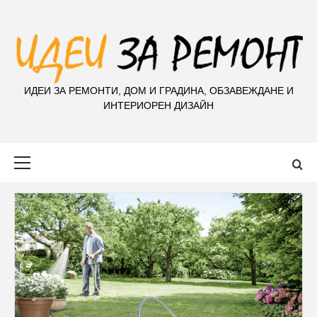
S
k
i
p
t
ИДЕИ ЗА РЕМОНТИ, ДОМ И ГРАДИНА, ОБЗАВЕЖДАНЕ И
o
ИНТЕРИОРЕН ДИЗАЙН
c
o
n
Primary
t
Menu
e
n
t