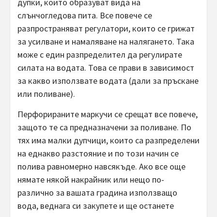
дупки, които образуват вида на
слънчогледова пита. Все повече се
разпространяват регулатори, които се грижат
за усилване и намаляване на налягането. Така
може с един разпределител да регулирате
силата на водата. Това се прави в зависимост
за какво използвате водата (дали за пръскане
или поливане).
Перфорираните маркучи се срещат все повече,
защото те са предназначени за поливане. По
тях има малки дупчици, които са разпределени
на еднакво разстояние и по този начин се
полива равномерно навсякъде. Ако все още
нямате някой накрайник или нещо по-
различно за вашата градина използващо
вода, веднага си закупете и ще останете