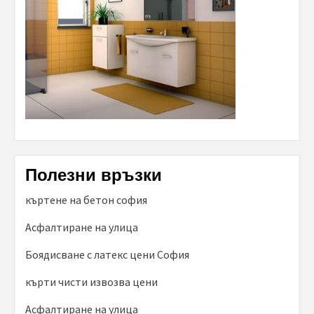
Полезни връзки
къртене на бетон софия
Асфалтиране на улица
Боядисване с латекс цени София
кърти чисти извозва цени
Асфалтиране на улица