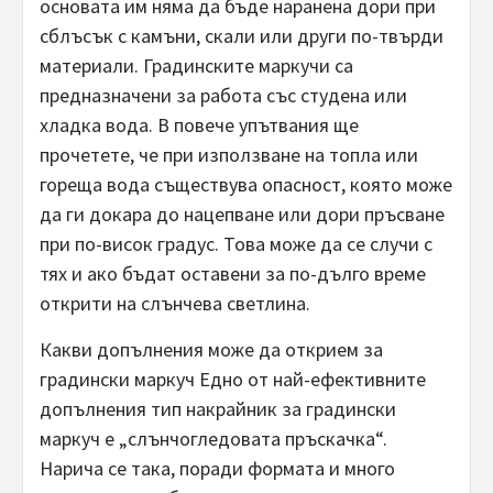
основата им няма да бъде наранена дори при
сблъсък с камъни, скали или други по-твърди
материали. Градинските маркучи са
предназначени за работа със студена или
хладка вода. В повече упътвания ще
прочетете, че при използване на топла или
гореща вода съществува опасност, която може
да ги докара до нацепване или дори пръсване
при по-висок градус. Това може да се случи с
тях и ако бъдат оставени за по-дълго време
открити на слънчева светлина.
Какви допълнения може да открием за
градински маркуч Едно от най-ефективните
допълнения тип накрайник за градински
маркуч е „слънчогледовата пръскачка“.
Нарича се така, поради формата и много