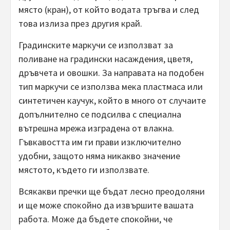
място (кран), от който водата тръгва и след
това излиза през другия край.
Градинските маркучи се използват за
поливане на градински насаждения, цветя,
дръвчета и овошки. За направата на подобен
тип маркучи се използва мека пластмаса или
синтетичен каучук, който в много от случаите
допълнително се подсилва с специална
вътрешна мрежа изградена от влакна.
Гъвкавостта им ги прави изключително
удобни, защото няма никакво значение
мястото, където ги използвате.
Всякакви пречки ще бъдат лесно преодоляни
и ще може спокойно да извършите вашата
работа. Може да бъдете спокойни, че