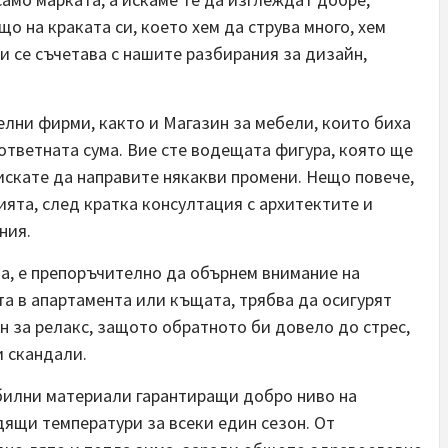
що на краката си, което хем да струва много, хем
 и се съчетава с нашите разбирания за дизайн,
лни фирми, както и Магазин за мебели, които биха
ответната сума. Вие сте водещата фигура, която ще
искате да направите някакви промени. Нещо повече,
ята, след кратка консултация с архитектите и
ния.
та, е препоръчително да обърнем внимание на
 в апартамента или къщата, трябва да осигурят
н за релакс, защото обратното би довело до стрес,
и скандали.
билни материали гарантиращи добро ниво на
ящи температури за всеки един сезон. От