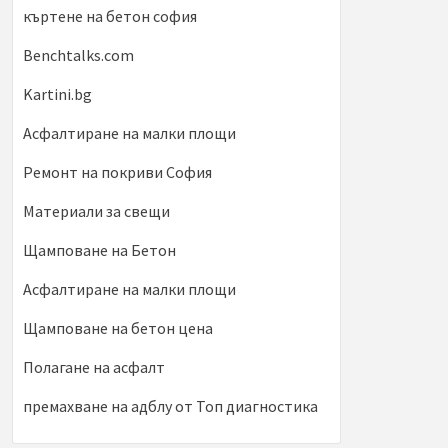
къртене на бетон софия
Benchtalks.com
Kartini.bg
Асфалтиране на малки площи
Ремонт на покриви София
Материали за свещи
Щамповане на Бетон
Асфалтиране на малки площи
Щамповане на бетон цена
Полагане на асфалт
премахване на адблу от Топ диагностика