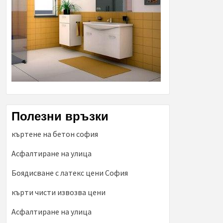
Полезни връзки
къртене на бетон софия
Асфалтиране на улица
Боядисване с латекс цени София
кърти чисти извозва цени
Асфалтиране на улица