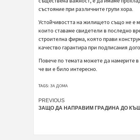
съществена важност, е да имаме прохла
състояние при различните групи хора.
Устойчивостта на жилището също не е м
които ставаме свидетели в последно вре
строителна фирма, която прави конструк
качество гарантира при подписания дого
Повече по темата можете да намерите в
че ви е било интересно.
TAGS:
ЗА ДОМА
Post
PREVIOUS
ЗАЩО ДА НАПРАВИМ ГРАДИНА ДО КЪ
navigation