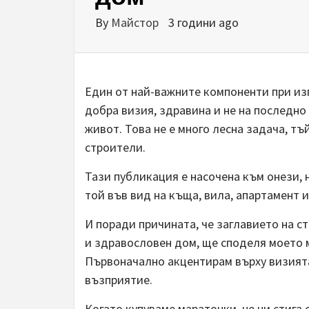
By
Майстор
3 години ago
Един от най-важните компоненти при из
добра визия, здравина и не на последно
живот. Това не е много лесна задача, т
строители.
Тази публикация е насочена към онези, 
той във вид на къща, вила, апартамент и
И поради причината, че заглавието на с
и здравословен дом, ще споделя моето м
Първоначално акцентирам върху визията
възприятие.
Когато купуваме маратонки, не ни стига 