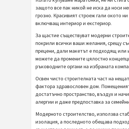
защото все пак никой не иска да носи не
грозно. Красивият строеж гали окото ни
включващ интериор и екстериор.
За щастие съществуват модерни строите
покрили всички ваши желания, срещу съ
прецени, дали макетът е подходящ или 
можете да промените цялостно концепци
ръководните органи на избраната компа
Освен чисто строителната част на неща
фактора здравословен дом. Помещенията
достатъчно пространство, въздух и начи
алергии и даже предпоставка за семейн
Модерното строителство, използва ста
изолация, а последното обещава подход