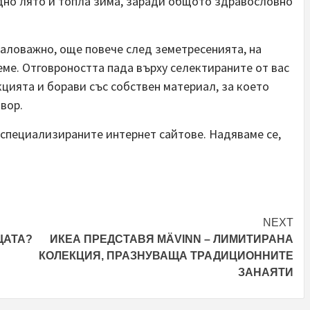
дно лято и топла зима, заради общото здравословно
аловажно, още повече след земетресенията, на
ме. Отговроността пада върху селектираните от вас
цията и борави със собствен материал, за което
вор.
 специализираните интернет сайтове. Надяваме се,
NEXT
ЩАТА?
ИКЕА ПРЕДСТАВЯ MÄVINN – ЛИМИТИРАНА
КОЛЕКЦИЯ, ПРАЗНУВАЩА ТРАДИЦИОННИТЕ
ЗАНАЯТИ