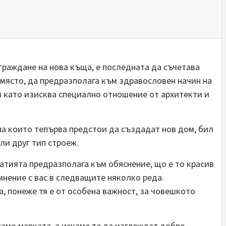
граждане на нова къща, е последната да съчетава
 място, да предразполага към здравословен начин на
ъй като изисква специално отношение от архитекти и
на които тепърва предстои да създадат нов дом, бил
ли друг тип строеж.
татията предразполага към обяснение, що е то красив
нение с вас в следващите няколко реда.
, понеже тя е от особена важност, за човешкото
само марката, а искаме те да изглеждат добре,