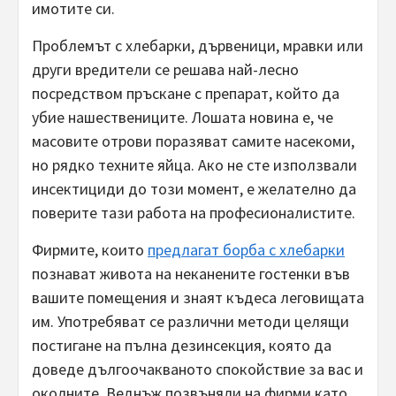
имотите си.
Проблемът с хлебарки, дървеници, мравки или
други вредители се решава най-лесно
посредством пръскане с препарат, който да
убие нашествениците. Лошата новина е, че
масовите отрови поразяват самите насекоми,
но рядко техните яйца. Ако не сте използвали
инсектициди до този момент, е желателно да
поверите тази работа на професионалистите.
Фирмите, които
предлагат борба с хлебарки
познават живота на неканените гостенки във
вашите помещения и знаят къдеса леговищата
им. Употребяват се различни методи целящи
постигане на пълна дезинсекция, която да
доведе дългоочакваното спокойствие за вас и
околните. Веднъж позвъняли на фирми като