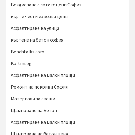
Боядисване с латекс цени София
кърти чисти извозва цени
Асфалтиране на улица
къртене на бетон софия
Benchtalks.com
Kartini.bg
Асфалтиране на малки площи
Ремонт на покриви София
Материали за свещи
Щамповане на Бетон
Асфалтиране на малки площи
Щамповане на бетон цена