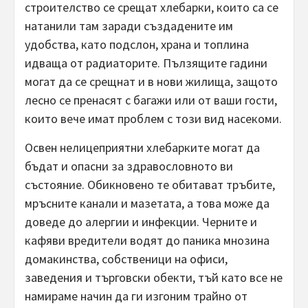
строителство се срещат хлебарки, които са се
натанили там заради създадените им
удобства, като подслон, храна и топлина
идваща от радиаторите. Пълзящите гадини
могат да се срещнат и в нови жилища, защото
лесно се пренасят с багажи или от ваши гости,
които вече имат проблем с този вид насекоми.
Освен нелицеприятни хлебарките могат да
бъдат и опасни за здравословното ви
състояние. Обикновено те обитават тръбите,
мръсните канали и мазетата, а това може да
доведе до алергии и инфекции. Черните и
кафяви вредители водят до паника мнозина
домакинства, собственици на офиси,
заведения и търговски обекти, тъй като все не
намираме начин да ги изгоним трайно от