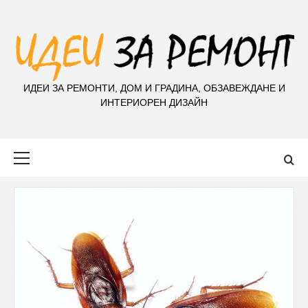
S
k
i
p
t
ИДЕИ ЗА РЕМОНТИ, ДОМ И ГРАДИНА, ОБЗАВЕЖДАНЕ И
o
ИНТЕРИОРЕН ДИЗАЙН
c
o
n
Primary
t
Menu
e
n
t