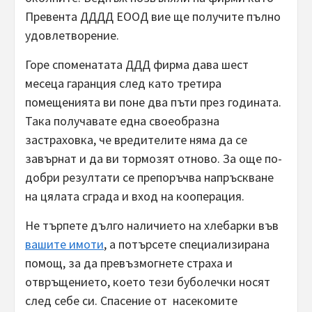
Превента ДДДД ЕООД вие ще получите пълно
удовлетворение.
Горе споменатата ДДД фирма дава шест
месеца гаранция след като третира
помещенията ви поне два пъти през годината.
Така получавате една своеобразна
застраховка, че вредителите няма да се
завърнат и да ви тормозят отново. За още по-
добри резултати се препоръчва напръскване
на цялата сграда и вход на кооперация.
Не търпете дълго наличието на хлебарки във
вашите имоти
, а потърсете специализирана
помощ, за да превъзмогнете страха и
отвръщението, което тези буболечки носят
след себе си. Спасение от насекомите