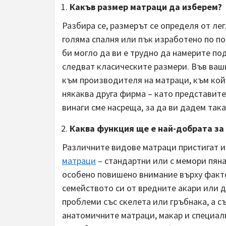
Какъв размер матраци да изберем?
Разбира се, размерът се определя от лег
голяма спалня или пък изработено по п
би могло да ви е трудно да намерите п
следват класическите размери. Във ваш
към производителя на матраци, към койт
някаква друга фирма – като представит
винаги сме насреща, за да ви дадем так
Каква функция ще е най-добрата за
Различните видове матраци пристигат и
матраци
– стандартни или с мемори пян
особено повишено внимание върху факто
семейството си от вредните акари или д
проблеми със скелета или гръбнака, а с
анатомичните матраци, макар и специалн