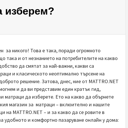
а изберем?
ен за никого! Това е така, поради огромното
що така и от незнанието на потребителите на какво
обство да смятат за най-важни, какви са
раци и класическото неоптимално търсене на
-доброто решение. Затова, днес, ние от MATTRO.NET
огнем и да ви представим един кратък гид,
и матраци да изберете. Ето на какво да обърнете
зкия магазин за матраци – вклюително и нашите
ци на MATTRO.NET – и за какво да се ровите в
за удобното и комфортно пазаруване онлайн у дома: