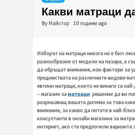
Какви матраци д
By
Майстор
10 години ago
Изборът на матраци никога не е бил лес
разнообразие от модели на пазара, а съ
да обръщат внимание, кои фактори за уд
предимствата на различните видове мат
евтини матраци, които не винаги са най
– магазин за
матраци
решихме да ви пом
разрешаващ вашата дилема за това какв
внимание, за какво да питате в най-бли
консултанти в онлайн магазина за матра
интернет, ако сте предпочели варианта 