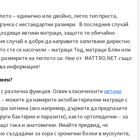
лото – единично или двойно, легло тип приста,
оръчка с нестандартни размери. В последния случай
одходящи евтини матраци, защото те обичайно
ия случай е добре да направите запитване директно
о сте се насочили – матраци Тед, матраци Блян или
е размерите на леглото си. Ние от MATTRO.NET също
ава информация!
 мен?
 с различна функция. Освен класическите
евтини
а – можете да намерите антибактериални матраци с
ра хигиена (ако например, държите да предпазите
руги бактерии и паразити), както ортопедични – за
ъщо така и анатомични. Имайте предвид, че
о създадени за хора с хронични болки в мускулите,