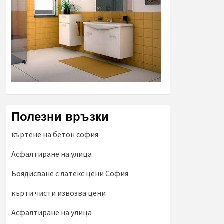
Полезни връзки
къртене на бетон софия
Асфалтиране на улица
Боядисване с латекс цени София
кърти чисти извозва цени
Асфалтиране на улица