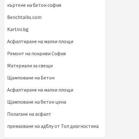
къртене на бетон софия
Benchtalks.com
Kartini.bg
Асфалтиране на малки площи
Ремонт на покриви София
Материали за свещи
Щамповане на Бетон
Асфалтиране на малки площи
Щамповане на бетон цена
Полагане на асфалт
премахване на адблу от Топ диагностика