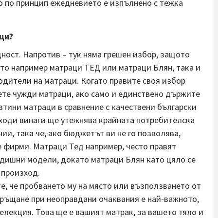
о по принцип ежедневието е изпълнено с тежка
ци?
дност. Напротив – тук няма грешен избор, защото
ато например матраци ТЕД или матраци Блян, така и
дители на матраци. Когато правите своя избор
ете чужди матраци, ако само и единствено държите
евтини матраци в сравнение с качествени български
ходи винаги ще утежнява крайната потребителска
ии, така че, ако бюджетът ви не го позволява,
е фирми. Матраци Тед например, често правят
дишни модели, докато матраци Блян като цяло се
 произход.
е, че пробването му на място или възползването от
връщане при неоправдани очаквания е най-важното,
селекция. Това ще е вашият матрак, за вашето тяло и