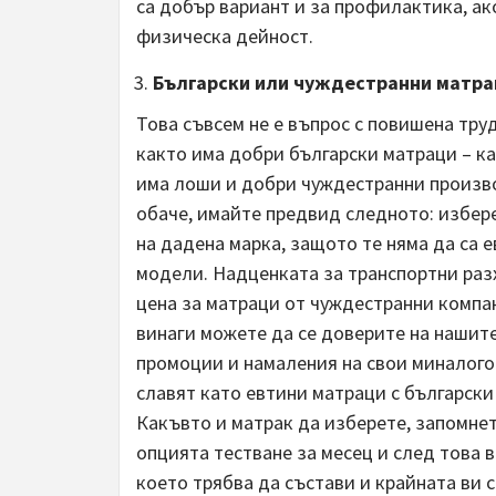
са добър вариант и за профилактика, ак
физическа дейност.
Български или чуждестранни матра
Това съвсем не е въпрос с повишена тру
както има добри български матраци – к
има лоши и добри чуждестранни произво
обаче, имайте предвид следното: избер
на дадена марка, защото те няма да са 
модели. Надценката за транспортни раз
цена за матраци от чуждестранни компан
винаги можете да се доверите на нашит
промоции и намаления на свои миналого
славят като евтини матраци с български
Какъвто и матрак да изберете, запомнет
опцията тестване за месец и след това 
което трябва да състави и крайната ви 