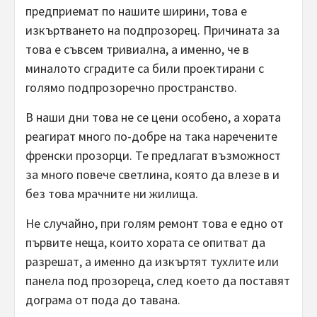
предприемат по нашите ширини, това е
изкъртването на подпрозорец. Причината за
това е съвсем тривиална, а именно, че в
миналото сградите са били проектирани с
голямо подпрозоречно пространство.
В наши дни това не се цени особено, а хората
реагират много по-добре на така наречените
френски прозорци. Те предлагат възможност
за много повече светлина, която да влезе в и
без това мрачните ни жилища.
Не случайно, при голям ремонт това е едно от
първите неща, които хората се опитват да
разрешат, а именно да изкъртят тухлите или
панела под прозореца, след което да поставят
дограма от пода до тавана.