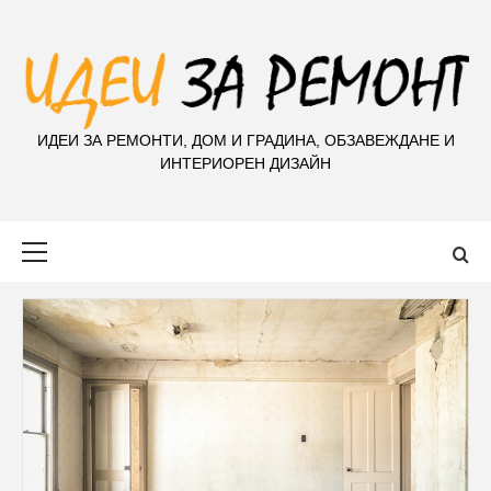
S
k
i
p
t
ИДЕИ ЗА РЕМОНТИ, ДОМ И ГРАДИНА, ОБЗАВЕЖДАНЕ И
o
ИНТЕРИОРЕН ДИЗАЙН
c
o
n
Primary
t
Menu
e
n
t