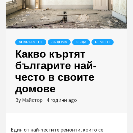
АПАРТАМЕНТ
ЗА ДОМА
КЪЩА
РЕМОНТ
Какво къртят
българите най-
често в своите
домове
By
Майстор
4 години ago
Един от най-честите ремонти, които се