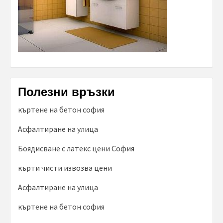
Полезни връзки
къртене на бетон софия
Асфалтиране на улица
Боядисване с латекс цени София
кърти чисти извозва цени
Асфалтиране на улица
къртене на бетон софия