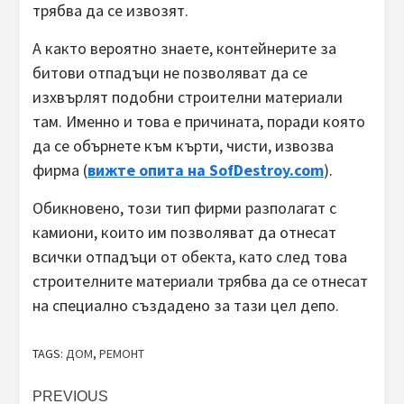
трябва да се извозят.
А както вероятно знаете, контейнерите за
битови отпадъци не позволяват да се
изхвърлят подобни строителни материали
там. Именно и това е причината, поради която
да се обърнете към кърти, чисти, извозва
фирма (
вижте опита на SofDestroy.com
).
Обикновено, този тип фирми разполагат с
камиони, които им позволяват да отнесат
всички отпадъци от обекта, като след това
строителните материали трябва да се отнесат
на специално създадено за тази цел депо.
TAGS:
ДОМ
,
РЕМОНТ
Post
PREVIOUS