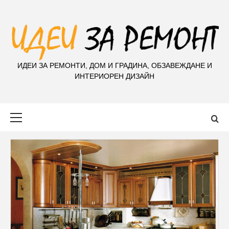
S
k
i
p
t
ИДЕИ ЗА РЕМОНТИ, ДОМ И ГРАДИНА, ОБЗАВЕЖДАНЕ И
o
ИНТЕРИОРЕН ДИЗАЙН
c
o
n
Primary
t
Menu
e
n
t