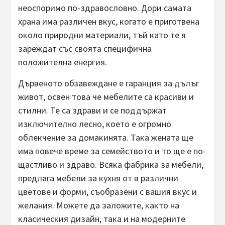
неоспоримо по-здравословно. Дори самата
храна има различен вкус, когато е приготвена
около природни материали, тъй като те я
зареждат със своята специфична
положителна енергия.
Дървеното обзавеждане е гаранция за дълъг
живот, освен това че мебелите са красиви и
стилни. Те са здрави и се поддържат
изключително лесно, което е огромно
облекчение за домакинята. Така жената ще
има повече време за семейството и то ще е по-
щастливо и здраво. Всяка фабрика за мебели,
предлага мебели за кухня от в различни
цветове и форми, съобразени с вашия вкус и
желания. Можете да заложите, както на
класическия дизайн, така и на модерните