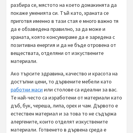
разбира се, мястото на което домакинята да
покаже уменията си. Тъй като, храната се
приготвя именно в тази стая е много важно тя
да е обзаведена правилно, за да може и
храната, която консумираме да е заредена с
позитивна енергия и да не бъде отровена от
веществата, отделяни от изкуствените
материали.
Ако търсите здравина, качество и красота на
достъпни цени, то дървените мебели като
работни маси
или столове са идеални за вас.
Те най-често са изработени от материали като
дъб, бук, череша, липа, орех и чам. Дървото е
естествен материал и за това то не съдържа
алергените, които отделят изкуствените
материали. Готвенето в дървена среда е