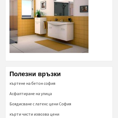
Полезни връзки
къртене на бетон софия
Асфалтиране на улица
Боядисване с латекс цени София
кърти чисти извозва цени