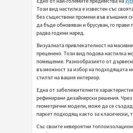
Едно от най-големите предимства на
ху
Този вид настилка е известен със своя
без съществени промени във външния си 
да бъде обновяван и брусуван, го прави
радва години наред.
Визуалната привлекателност на масивни
преценено. Този вид подова настилка м
помещение. Разнообразието от дървесни
възможност за избор на подходящата ню
стилът на вашия интериор.
Една от забележителните характеристик
рефинирани дизайнерски решения. Чрез 
геометрични модели, може да се създад
паркет подходящ както за класически, т
Със своите невероятни топлоизолационн