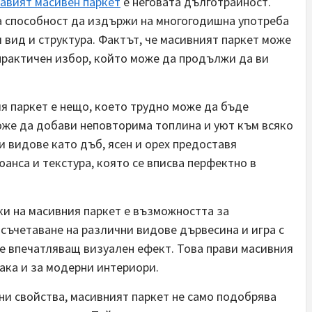
бавият масивен
паркет
е неговата дълготрайност.
та способност да издържи на многогодишна употреба
вид и структура. Фактът, че масивният паркет може
 практичен избор, който може да продължи да ви
я паркет е нещо, което трудно може да бъде
оже да добави неповторима топлина и уют към всяко
 видове като дъб, ясен и орех предоставя
анса и текстура, която се вписва перфектно в
и на масивния паркет е възможността за
съчетаване на различни видове дървесина и игра с
е впечатляващ визуален ефект. Това прави масивния
ака и за модерни интериори.
и свойства, масивният паркет не само подобрява