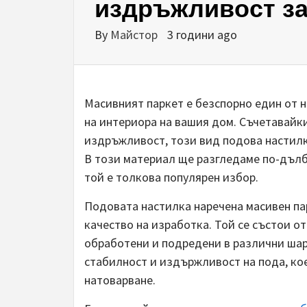
издръжливост з
By
Майстор
3 години ago
Масивният паркет е безспорно един от 
на интериора на вашия дом. Съчетавайк
издръжливост, този вид подова настилк
В този материал ще разгледаме по-дълб
той е толкова популярен избор.
Подовата настилка наречена масивен пар
качество на изработка. Той се състои о
обработени и подредени в различни шар
стабилност и издържливост на пода, ко
натоварване.