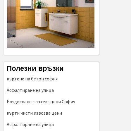
Полезни връзки
къртене на бетон софия
Асфалтиране на улица
Боядисване с латекс цени София
кърти чисти извозва цени
Асфалтиране на улица