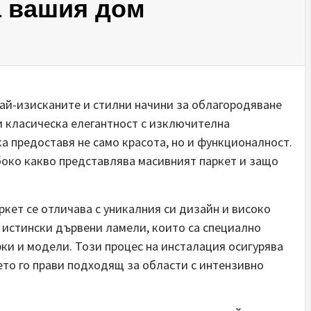
а вашия дом
най-изисканите и стилни начини за облагородяване
и класическа елегантност с изключителна
а предоставя не само красота, но и функционалност.
око какво представлява масивният паркет и защо
кет се отличава с уникалния си дизайн и високо
т истински дървени ламели, които са специално
ки и модели. Този процес на инсталация осигурява
ето го прави подходящ за области с интензивно