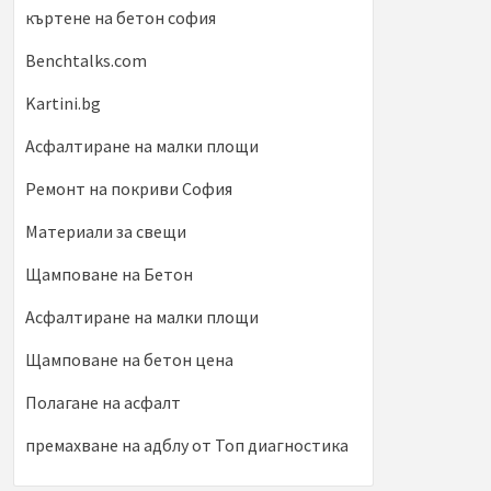
къртене на бетон софия
Benchtalks.com
Kartini.bg
Асфалтиране на малки площи
Ремонт на покриви София
Материали за свещи
Щамповане на Бетон
Асфалтиране на малки площи
Щамповане на бетон цена
Полагане на асфалт
премахване на адблу от Топ диагностика