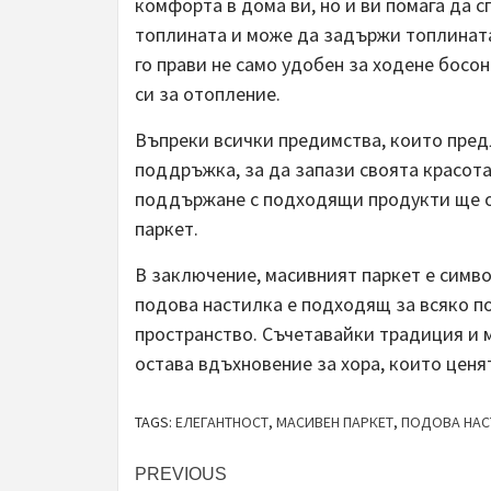
комфорта в дома ви, но и ви помага да с
топлината и може да задържи топлината
го прави не само удобен за ходене босо
си за отопление.
Въпреки всички предимства, които пред
поддръжка, за да запази своята красот
поддържане с подходящи продукти ще о
паркет.
В заключение, масивният паркет е симво
подова настилка е подходящ за всяко 
пространство. Съчетавайки традиция и 
остава вдъхновение за хора, които ценя
TAGS:
ЕЛЕГАНТНОСТ
,
МАСИВЕН ПАРКЕТ
,
ПОДОВА НАС
Post
PREVIOUS