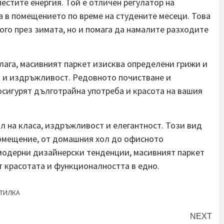
пестите енергия. Той е отличен регулатор на
 в помещението по време на студените месеци. Това
ного през зимата, но и помага да намалите разходите
лага, масивният паркет изисква определени грижи и
а и издръжливост. Редовното почистване и
сигурят дълготрайна употреба и красота на вашия
л на класа, издръжливост и елегантност. Този вид
помещение, от домашния хол до офисното
модерни дизайнерски тенденции, масивният паркет
т красотата и функционалността в едно.
ТИЛКА
NEXT