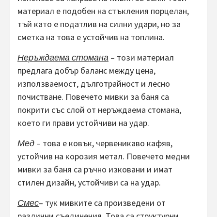
материал е подобен на стъкления порцелан,
тъй като е податлив на силни удари, но за
сметка на това е устойчив на топлина.
Неръждаема стомана
– този материал
предлага добър баланс между цена,
използваемост, дълготрайност и лесно
почистване. Повечето мивки за баня са
покрити със слой от неръждаема стомана,
което ги прави устойчиви на удар.
Мед
– това е ковък, червеникаво кафяв,
устойчив на корозия метал. Повечето медни
мивки за баня са ръчно изковани и имат
стилен дизайн, устойчиви са на удар.
Смес
– тук мивките са произведени от
различни съединения. Това са структурни