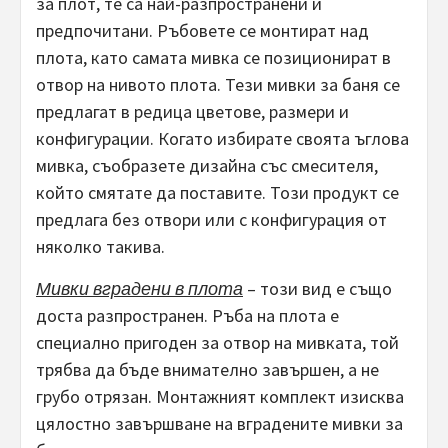
за плот, те са най-разпространени и
предпочитани. Ръбовете се монтират над
плота, като самата мивка се позиционират в
отвор на нивото плота. Тези мивки за баня се
предлагат в редица цветове, размери и
конфигурации. Когато избирате своята ъглова
мивка, съобразете дизайна със смесителя,
който смятате да поставите. Този продукт се
предлага без отвори или с конфигурация от
няколко такива.
Мивки вградени в плота
– този вид е също
доста разпространен. Ръба на плота е
специално пригоден за отвор на мивката, той
трябва да бъде внимателно завършен, а не
грубо отрязан. Монтажният комплект изисква
цялостно завършване на вградените мивки за