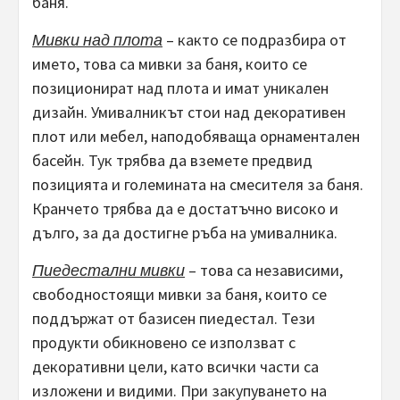
баня.
Мивки над плота
– както се подразбира от
името, това са мивки за баня, които се
позиционират над плота и имат уникален
дизайн. Умивалникът стои над декоративен
плот или мебел, наподобяваща орнаментален
басейн. Тук трябва да вземете предвид
позицията и големината на смесителя за баня.
Кранчето трябва да е достатъчно високо и
дълго, за да достигне ръба на умивалника.
Пиедестални мивки
– това са независими,
свободностоящи мивки за баня, които се
поддържат от базисен пиедестал. Тези
продукти обикновено се използват с
декоративни цели, като всички части са
изложени и видими. При закупуването на