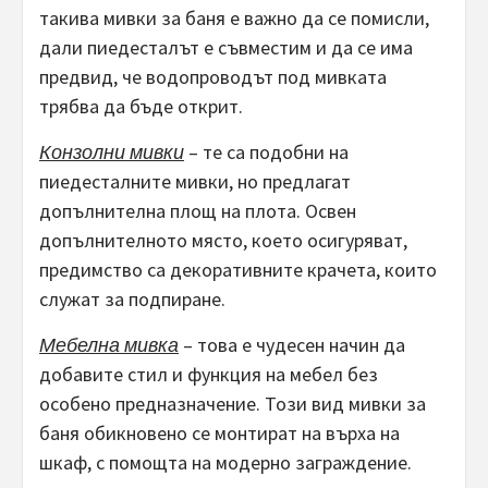
такива мивки за баня е важно да се помисли,
дали пиедесталът е съвместим и да се има
предвид, че водопроводът под мивката
трябва да бъде открит.
Конзолни мивки
– те са подобни на
пиедесталните мивки, но предлагат
допълнителна площ на плота. Освен
допълнителното място, което осигуряват,
предимство са декоративните крачета, които
служат за подпиране.
Мебелна мивка
– това е чудесен начин да
добавите стил и функция на мебел без
особено предназначение. Този вид мивки за
баня обикновено се монтират на върха на
шкаф, с помощта на модерно заграждение.