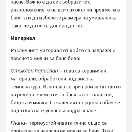
пасне. Важно е да се съобразите с
разположението на всички околни предмети в
банята и да изберете размера на умивалника
така, че да не се допира до тях.
Материал
Различният материал от който са направени
повечето мивки за баня бива:
Стъклен порцелан
– това са керамични
материали, обработени под висока
температура. Използва се при производството
на редица елементи за баня като тоалетни,
бидета и мивки. Стъкленият порцелан обаче е
податлив на счупване и надраскване.
Глина
– термоустойчивата глина също се
използва за направа на мивки за баня. Този