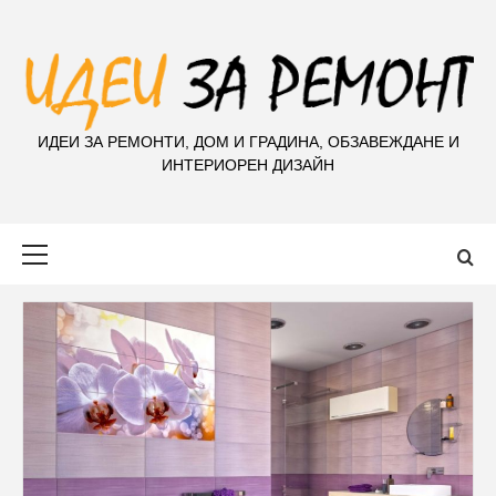
S
k
i
p
t
ИДЕИ ЗА РЕМОНТИ, ДОМ И ГРАДИНА, ОБЗАВЕЖДАНЕ И
o
ИНТЕРИОРЕН ДИЗАЙН
c
o
n
Primary
t
Menu
e
n
t