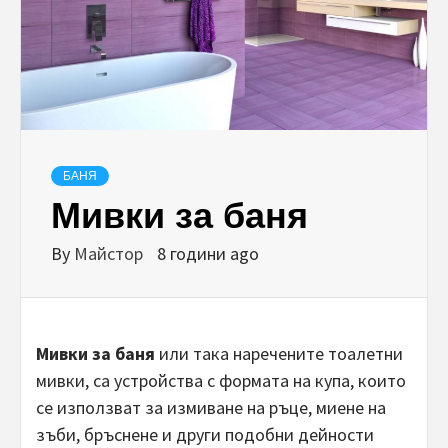
БАНЯ
Мивки за баня
By
Майстор
8 години ago
Мивки за баня
или така наречените тоалетни
мивки, са устройства с формата на купа, които
се използват за измиване на ръце, миене на
зъби, бръснене и други подобни дейности