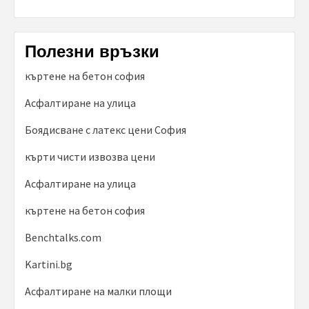
Полезни връзки
къртене на бетон софия
Асфалтиране на улица
Боядисване с латекс цени София
кърти чисти извозва цени
Асфалтиране на улица
къртене на бетон софия
Benchtalks.com
Kartini.bg
Асфалтиране на малки площи