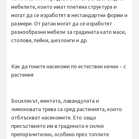
мебелите, които имат плетена структура и
могат да се изработят в нестандартни форми и
размери. От ратан могат да се изработят
разнообразни мебели за градината като маси,
столове, пейки, шезлонги и др.
Как да гоните насекоми по естествен начин – с
растения
Босилекът, ментата, лавандулата и
лимоновата трева са сред растенията, които
отблъскват насекомите. Ето защо
присъствието им в градината е силно
препоръчително, особено през топлите