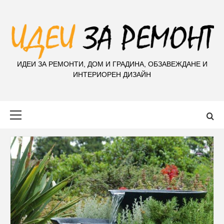
S
k
i
p
t
ИДЕИ ЗА РЕМОНТИ, ДОМ И ГРАДИНА, ОБЗАВЕЖДАНЕ И
o
ИНТЕРИОРЕН ДИЗАЙН
c
o
n
Primary
t
Menu
e
n
t