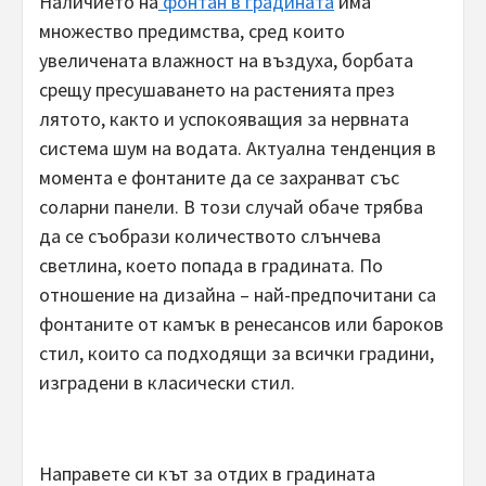
Наличието на
фонтан в градината
има
множество предимства, сред които
увеличената влажност на въздуха, борбата
срещу пресушаването на растенията през
лятото, както и успокояващия за нервната
система шум на водата. Актуална тенденция в
момента е фонтаните да се захранват със
соларни панели. В този случай обаче трябва
да се съобрази количеството слънчева
светлина, което попада в градината. По
отношение на дизайна – най-предпочитани са
фонтаните от камък в ренесансов или бароков
стил, които са подходящи за всички градини,
изградени в класически стил.
Направете си кът за отдих в градината