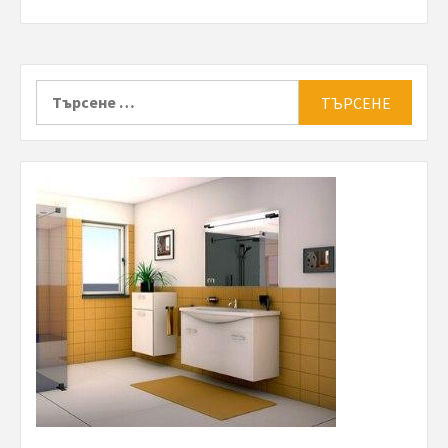
Търсене
за: