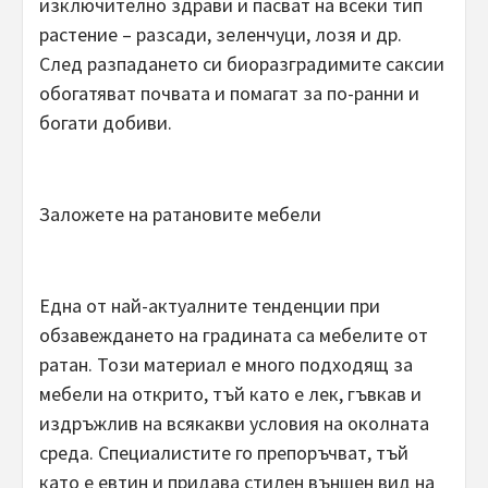
изключително здрави и пасват на всеки тип
растение – разсади, зеленчуци, лозя и др.
След разпадането си биоразградимите саксии
обогатяват почвата и помагат за по-ранни и
богати добиви.
Заложете на ратановите мебели
Една от най-актуалните тенденции при
обзавеждането на градината са мебелите от
ратан. Този материал е много подходящ за
мебели на открито, тъй като е лек, гъвкав и
издръжлив на всякакви условия на околната
среда. Специалистите го препоръчват, тъй
като е евтин и придава стилен външен вид на