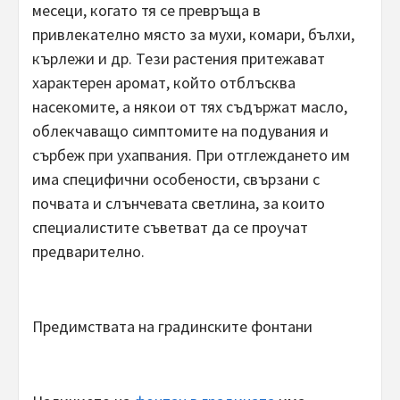
месеци, когато тя се превръща в
привлекателно място за мухи, комари, бълхи,
кърлежи и др. Тези растения притежават
характерен аромат, който отблъсква
насекомите, а някои от тях съдържат масло,
облекчаващо симптомите на подувания и
сърбеж при ухапвания. При отглеждането им
има специфични особености, свързани с
почвата и слънчевата светлина, за които
специалистите съветват да се проучат
предварително.
Предимствата на градинските фонтани