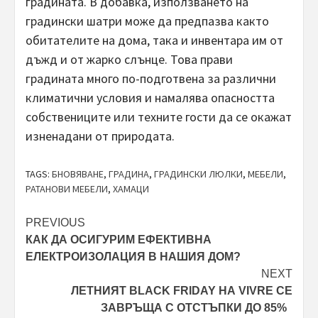
градината. В добавка, използването на
градински шатри може да предпазва както
обитателите на дома, така и инвентара им от
дъжд и от жарко слънце. Това прави
градината много по-подготвена за различни
климатични условия и намалява опасността
собствениците или техните гости да се окажат
изненадани от природата.
TAGS:
БНОВЯВАНЕ
,
ГРАДИНА
,
ГРАДИНСКИ ЛЮЛКИ
,
МЕБЕЛИ
,
РАТАНОВИ МЕБЕЛИ
,
ХАМАЦИ
Post
PREVIOUS
КАК ДА ОСИГУРИМ ЕФЕКТИВНА
navigation
ЕЛЕКТРОИЗОЛАЦИЯ В НАШИЯ ДОМ?
NEXT
ЛЕТНИЯТ BLACK FRIDAY НА VIVRE СЕ
ЗАВРЪЩА С ОТСТЪПКИ ДО 85%