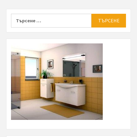
Търсене
за: