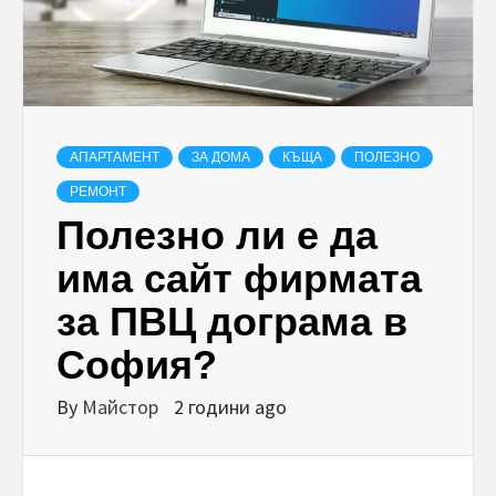
АПАРТАМЕНТ
ЗА ДОМА
КЪЩА
ПОЛЕЗНО
РЕМОНТ
Полезно ли е да
има сайт фирмата
за ПВЦ дограма в
София?
By
Майстор
2 години ago