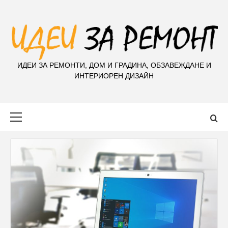
S
k
i
p
t
ИДЕИ ЗА РЕМОНТИ, ДОМ И ГРАДИНА, ОБЗАВЕЖДАНЕ И
o
ИНТЕРИОРЕН ДИЗАЙН
c
o
n
Primary
t
Menu
e
n
t