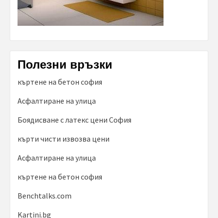
Полезни връзки
къртене на бетон софия
Асфалтиране на улица
Боядисване с латекс цени София
кърти чисти извозва цени
Асфалтиране на улица
къртене на бетон софия
Benchtalks.com
Kartini.bg