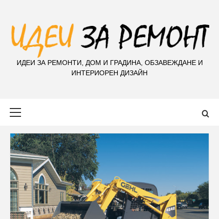
S
k
i
p
t
ИДЕИ ЗА РЕМОНТИ, ДОМ И ГРАДИНА, ОБЗАВЕЖДАНЕ И
o
ИНТЕРИОРЕН ДИЗАЙН
c
o
n
Primary
t
Menu
e
n
t