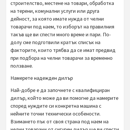
строителство, местене на товари, обработка
на терени, комунални услуги или друга
дейност, за която имате нужда от челни
товарачи под наем, то изборът на правилния
такъв ще ви спести много време и пари. По-
долу сме подготвили кратък списък на
факторите, които трябва да се имат предвид
при подбора на челни товарачи за временно
ползване.
Намерете надежден дилър
Най-добре е да започнете с квалифициран
дилър, който може да ви помогне да намерите
според нуждите си конкретна машина с
нейните точни технически особености.
Взимането пък от своя страна под наем на
челни товарачи от сигурен дилър ще ви спести