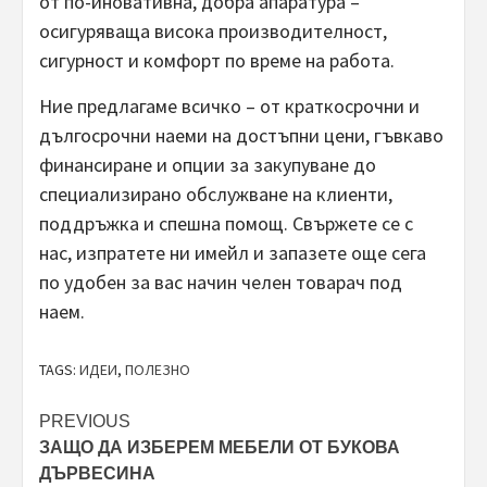
от по-иновативна, добра апаратура –
осигуряваща висока производителност,
сигурност и комфорт по време на работа.
Ние предлагаме всичко – от краткосрочни и
дългосрочни наеми на достъпни цени, гъвкаво
финансиране и опции за закупуване до
специализирано обслужване на клиенти,
поддръжка и спешна помощ. Свържете се с
нас, изпратете ни имейл и запазете още сега
по удобен за вас начин челен товарач под
наем.
TAGS:
ИДЕИ
,
ПОЛЕЗНО
Post
PREVIOUS
ЗАЩО ДА ИЗБЕРЕМ МЕБЕЛИ ОТ БУКОВА
navigation
ДЪРВЕСИНА