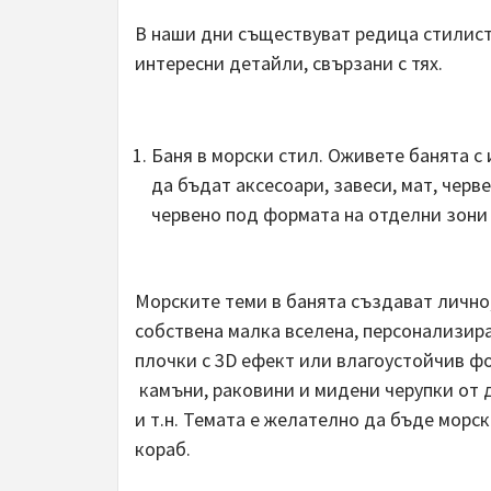
В наши дни съществуват редица стилист
интересни детайли, свързани с тях.
Баня в морски стил. Оживете банята с 
да бъдат аксесоари, завеси, мат, черве
червено под формата на отделни зони
Морските теми в банята създават лично
собствена малка вселена, персонализир
плочки с 3D ефект или влагоустойчив ф
камъни, раковини и мидени черупки от 
и т.н. Темата е желателно да бъде морс
кораб.