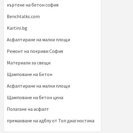
къртене на бетон софия
Benchtalks.com
Kartini.bg
Асфалтиране на малки площи
Ремонт на покриви София
Материали за свещи
Щамповане на Бетон
Асфалтиране на малки площи
Щамповане на бетон цена
Полагане на асфалт
премахване на адблу от Топ диагностика