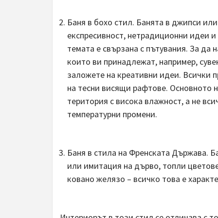
Баня в бохо стил. Банята в джипси ил
експресивност, нетрадиционни идеи и 
темата е свързана с пътувания. За да
които ви принадлежат, например, суве
заложете на креативни идеи. Всички п
на тесни висящи рафтове. Основното не
територия с висока влажност, а не вси
температурни промени.
Баня в стила на Френската Държава. Б
или имитация на дърво, топли цветове
ковано желязо – всичко това е характ
Интериорът в този стил се отличава с то