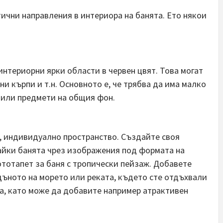
ични направления в интериора на банята. Ето някои
интериорни ярки области в червен цвят. Това могат
ни кърпи и т.н. Основното е, че трябва да има малко
 или предмети на общия фон.
, индивидуално пространство. Създайте своя
айки банята чрез изображения под формата на
ототапет за баня с тропически пейзаж. Добавете
дъното на морето или реката, където сте отдъхвали
ка, като може да добавите например атрактивен