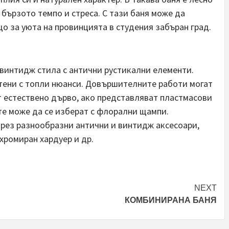
 бързото темпо и стреса. С тази баня може да
о за уюта на провинцията в студения забъран град.
 винтидж стила с антични рустикални елементи.
стени с топли нюанси. Довършителните работи могат
 естествено дърво, ако представляват пластмасови
те може да се изберат с флорални щампи.
рез разнообразни антични и винтидж аксесоари,
хромиран хардуер и др.
NEXT
КОМБИНИРАНА БАНЯ