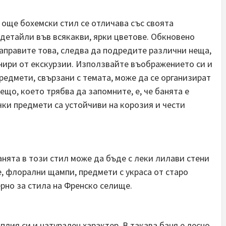
и още бохемски стил се отличава със своята
детайли във всякакви, ярки цветове. Обкновено
 направите това, следва да подредите различни неща,
нири от екскурзии. Използвайте въображението си и
редмети, свързани с темата, може да се организират
що, което трябва да запомните, е, че банята е
чки предмети са устойчиви на корозия и чести
анята в този стил може да бъде с леки лилави стени
, флорални щампи, предмети с украса от старо
ерно за стила на Френско селище.
плия си и натурален характер. В такава баня е лесно