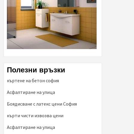
Полезни връзки
къртене на бетон софия
Асфалтиране на улица
Боядисване с латекс цени София
кърти чисти извозва цени
Асфалтиране на улица