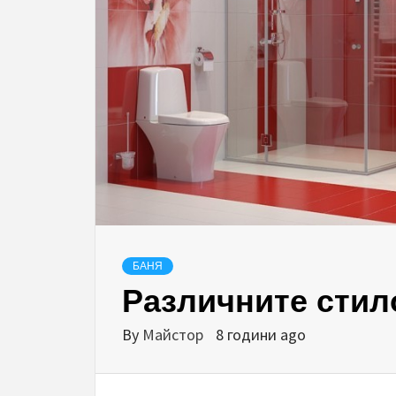
БАНЯ
Различните стил
By
Майстор
8 години ago