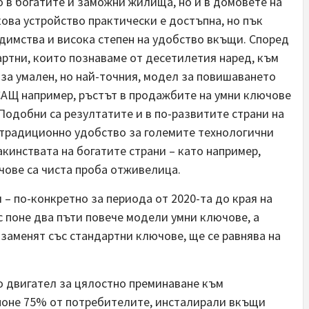
 в богатите и заможни жилища, но и в домовете на
ова устройство практически е достъпна, но пък
димства и висока степен на удобство вкъщи. Според
ртни, които познаваме от десетилетия наред, към
за умален, но най-точния, модел за повишаването
 САЩ например, ръстът в продажбите на умни ключове
Подобни са резултатите и в по-развитите страни на
е традиционно удобство за големите технологични
кинствата на богатите страни – като например,
чове са чиста проба отживелица.
 – по-конкретно за периода от 2020-та до края на
 с поне два пъти повече модели умни ключове, а
 заменят със стандартни ключове, ще се равнява на
о двигател за цялостно преминаване към
е поне 75% от потребителите, инсталирали вкъщи