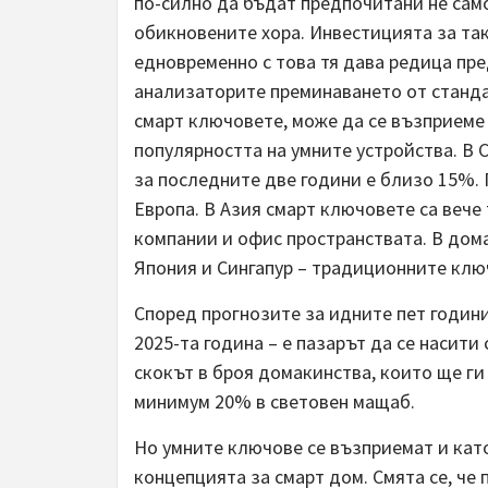
по-силно да бъдат предпочитани не само
обикновените хора. Инвестицията за так
едновременно с това тя дава редица пре
анализаторите преминаването от станда
смарт ключовете, може да се възприеме 
популярността на умните устройства. В
за последните две години е близо 15%. 
Европа. В Азия смарт ключовете са веч
компании и офис пространствата. В дома
Япония и Сингапур – традиционните клю
Според прогнозите за идните пет години
2025-та година – е пазарът да се насити
скокът в броя домакинства, които ще ги
минимум 20% в световен мащаб.
Но умните ключове се възприемат и кат
концепцията за смарт дом. Смята се, ч