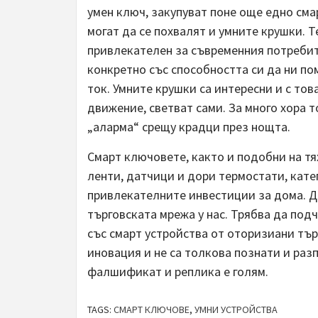
умен ключ, закупуват поне още едно сма
могат да се похвалят и умните крушки. Т
привлекателен за съвременния потребите
конкретно със способността си да ни по
ток. Умните крушки са интересни и с това
движение, светват сами. За много хора 
„аларма“ срещу крадци през нощта.
Смарт ключовете, както и подобни на тя
ленти, датчици и дори термостати, кате
привлекателните инвестиции за дома. До
търговската мрежа у нас. Трябва да под
със смарт устройства от оторизиани тър
иновация и не са толкова познати и раз
фалшификат и реплика е голям.
TAGS:
СМАРТ КЛЮЧОВЕ
,
УМНИ УСТРОЙСТВА