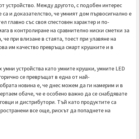
рт устройство. Между другото, с подобен интерес
е са и доказателство, че умният дом първосигнално е
л главно със своя спестовен характер и по-
мага в контролиране на сравнително ниски сметки за
, че при влизане в стаята, тоест при улавяне на
това им качество превръща смарт крушките и в
х умни устройства като умните крушки, умните
LED
горично се превръщат в една от най-
брата новина е, че днес можем да ги намерим и в
чертаем обаче, че е особено важно да се снабдявате
говци и дистрибутори. Тъй като продуктите са
пространени все още, рискът да попаднете на