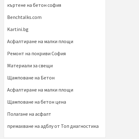
къртене на бетон софия
Benchtalks.com
Kartini.bg
Асфалтиране на малки площи
Ремонт на покриви София
Материали за свещи
Щамповане на Бетон
Асфалтиране на малки площи
Щамповане на бетон цена
Полагане на асфалт
премахване на адблу от Топ диагностика