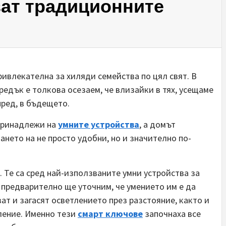
ват традиционните
ривлекателна за хиляди семейства по цял свят. В
едък е толкова осезаем, че влизайки в тях, усещаме
пред, в бъдещето.
 принадлежи на
умните устройства
, а домът
нето на не просто удобни, но и значително по-
 Те са сред най-използваните умни устройства за
о, предварително ще уточним, че умението им е да
т и загасят осветлението през разстояние, както и
ление. Именно тези
смарт ключове
започнаха все