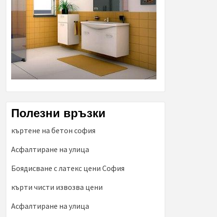
Полезни връзки
къртене на бетон софия
Асфалтиране на улица
Боядисване с латекс цени София
кърти чисти извозва цени
Асфалтиране на улица