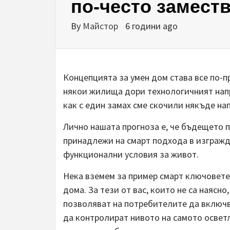
по-често замест
By
Майстор
6 години ago
Концепцията за умен дом става все по-п
някои жилища дори технологичният напр
как с един замах сме скочили някъде на
Лично нашата прогноза е, че бъдещето
принадлежи на смарт подхода в изгражда
функционални условия за живот.
Нека вземем за пример смарт ключовете.
дома. За тези от вас, които не са наясн
позволяват на потребителите да включва
да контролират нивото на самото освет