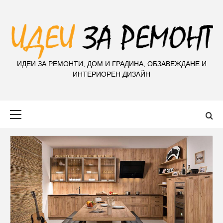
S
k
i
p
t
ИДЕИ ЗА РЕМОНТИ, ДОМ И ГРАДИНА, ОБЗАВЕЖДАНЕ И
o
ИНТЕРИОРЕН ДИЗАЙН
c
o
n
Primary
t
Menu
e
n
t