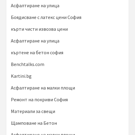
Асфалтиране на улица
Боядисване с латекс цени София
кърти чисти извозва цени
Асфалтиране на улица
къртене на бетон софия
Benchtalks.com
Kartini.bg
Асфалтиране на малки площи
Ремонт на покриви София
Материали за свещи
Щамповане на Бетон
Асфалтиране на малки площи