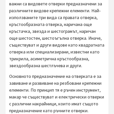
важни са видовете отверки предназначени за
различните видове крепежни елементи. Най-
използваните три вида са правата отверка,
кръстообразната отверка, наричана още
кръстачка, звезда и шестограмът, наричан
още шестостен, шестоъгълна отверка. Иначе,
съществуват и други видове като квадратната
отверка или специализирани, известни като
трикрила, асиметрична кръстообразна,
звездообразна шестлъчева и други.
Основното предназначение на отверката е за
завиване и развиване на резбовани крепежни
елементи. По принцип тя е ръчен инструмент,
макар че съществуват и електрически отверки
с различни накрайници, които имат същото
предназначение като ръчните отверки.