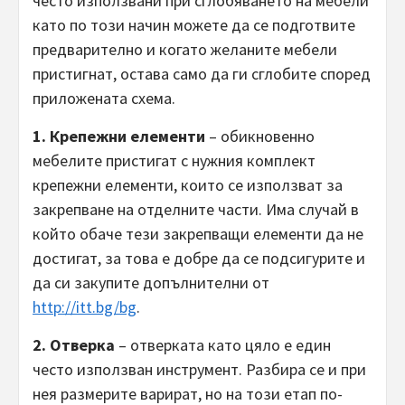
често използвани при сглобяването на мебели
като по този начин можете да се подготвите
предварително и когато желаните мебели
пристигнат, остава само да ги сглобите според
приложената схема.
1. Крепежни елементи
– обикновенно
мебелите пристигат с нужния комплект
крепежни елементи, които се използват за
закрепване на отделните части. Има случай в
който обаче тези закрепващи елементи да не
достигат, за това е добре да се подсигурите и
да си закупите допълнителни от
http://itt.bg/bg
.
2. Отверка
– отверката като цяло е един
често използван инструмент. Разбира се и при
нея размерите варират, но на този етап по-