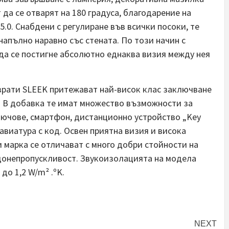
 да се отварят на 180 градуса, благодарение на
.0. Снабдени с регулиране във всички посоки, те
апълно наравно със стената. По този начин с
а се постигне абсолютно еднаква визия между нея
врати SLEEK притежават най-висок клас заключване
 В добавка те имат множество възможности за
лючове, смартфон, дистанционно устройство „Key
авиатура с код. Освен приятна визия и висока
и марка се отличават с много добри стойности на
донепропускливост. Звукоизолацията на модела
до 1,2 W/m² .ºK.
NEXT