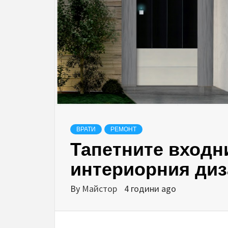
ВРАТИ
РЕМОНТ
Тапетните входни
интериорния диз
By
Майстор
4 години ago