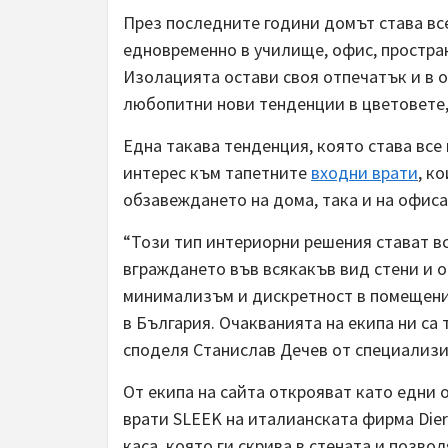
През последните години домът става все
едновременно в училище, офис, простран
Изолацията остави своя отпечатък и в 
любопитни нови тенденции в цветовете,
Една такава тенденция, която става все
интерес към тапетните
входни врати
, к
обзавеждането на дома, така и на офиса
“Този тип интериорни решения стават в
вграждането във всякакъв вид стени и 
минимализъм и дискретност в помещение
в България. Очакванията на екипа ни са
споделя Станислав Дечев от специализи
От екипа на сайта открояват като едни
врати SLEEK на италианската фирма Dier
каса, която ги скрива в стената и позв