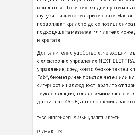
или латекс. Този тип входни врати могат
футуристичните си скрити панти Macron 5
позволяват крилото да се позиционира н
подходящата мазилка или латекс може д
и вратата.
Допълнително удобство е, че входните 
с електронно управление NEXT ELETTRA.
управление, сред които безконтактни к
Fob“, биометричен пръстов четец или кл
сигурност и надеждност, вратите от таз
звукоизолация, топлопреминаване и во
достига до 45 dB, а топлопреминаването 
TAGS:
ИНТЕРИОРЕН ДИЗАЙН
,
ТАПЕТНИ ВРАТИ
Post
PREVIOUS