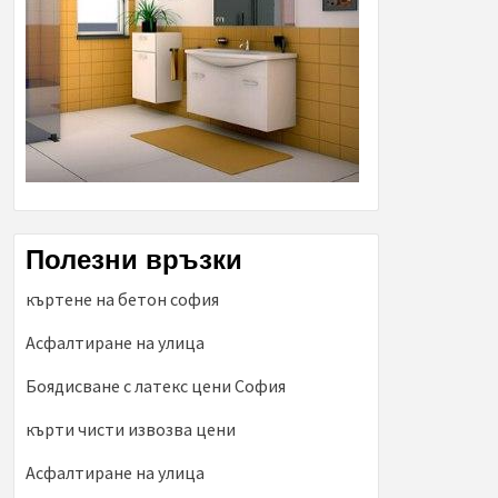
Полезни връзки
къртене на бетон софия
Асфалтиране на улица
Боядисване с латекс цени София
кърти чисти извозва цени
Асфалтиране на улица