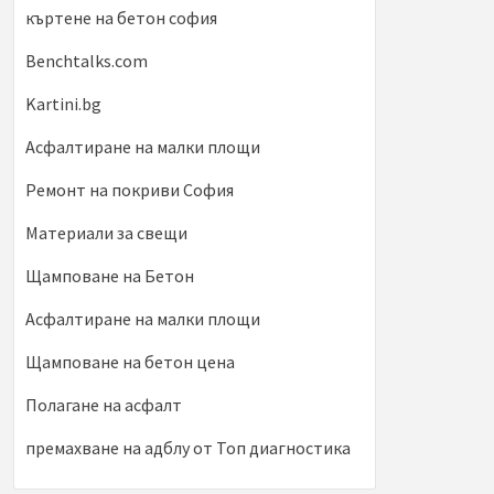
къртене на бетон софия
Benchtalks.com
Kartini.bg
Асфалтиране на малки площи
Ремонт на покриви София
Материали за свещи
Щамповане на Бетон
Асфалтиране на малки площи
Щамповане на бетон цена
Полагане на асфалт
премахване на адблу от Топ диагностика