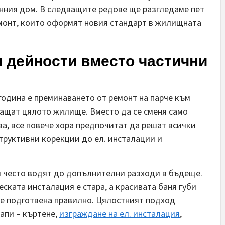
енния дом. В следващите редове ще разгледаме пет
емонт, които оформят новия стандарт в жилищната
и дейности вместо частични
година е преминаването от ремонт на парче към
ащат цялото жилище. Вместо да се сменя само
а, все повече хора предпочитат да решат всички
труктивни корекции до ел. инсталации и
и често водят до допълнителни разходи в бъдеще.
ската инсталация е стара, а красивата баня губи
 е подготвена правилно. Цялостният подход
апи – къртене,
изграждане на ел. инсталация
,