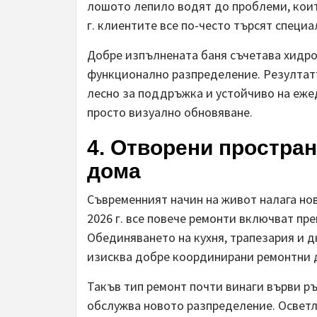
лошото лепило водят до проблеми, коит
г. клиентите все по-често търсят специ
Добре изпълнената баня съчетава хидро
функционално разпределение. Резултатъ
лесно за поддръжка и устойчиво на ежед
просто визуално обновяване.
4. Отворени простран
дома
Съвременният начин на живот налага но
2026 г. все повече ремонти включват пр
Обединяването на кухня, трапезария и д
изисква добре координирани ремонтни 
Такъв тип ремонт почти винаги върви ръ
обслужва новото разпределение. Осветл