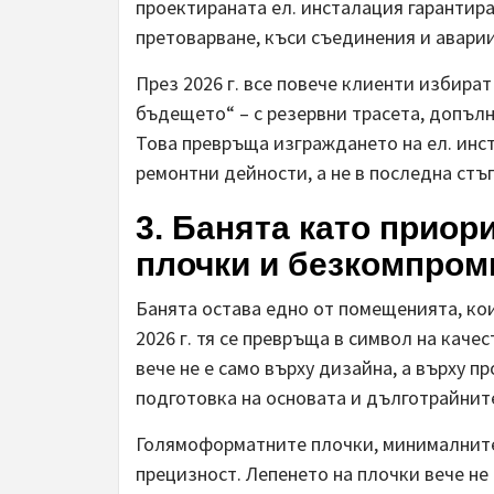
проектираната ел. инсталация гарантира
претоварване, къси съединения и аварии
През 2026 г. все повече клиенти избират
бъдещето“ – с резервни трасета, допъл
Това превръща изграждането на ел. инс
ремонтни дейности, а не в последна стъ
3. Банята като приор
плочки и безкомпром
Банята остава едно от помещенията, кои
2026 г. тя се превръща в символ на кач
вече не е само върху дизайна, а върху 
подготовка на основата и дълготрайнит
Голямоформатните плочки, минималните
прецизност. Лепенето на плочки вече н