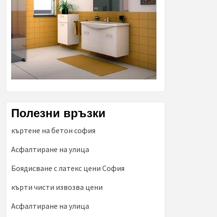
Полезни връзки
къртене на бетон софия
Асфалтиране на улица
Боядисване с латекс цени София
кърти чисти извозва цени
Асфалтиране на улица