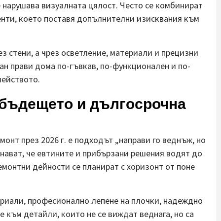
е нарушава визуалната цялост. Често се комбинират
нти, което поставя допълнителни изисквания към
рез стени, а чрез осветление, материали и прецизни
ан прави дома по-гъвкав, по-функционален и по-
мейството.
а бъдещето и дългосрочна
монт през 2026 г. е подходът „направи го веднъж, но
нават, че евтините и прибързани решения водят до
емонтни дейности се планират с хоризонт от поне
ериали, професионално лепене на плочки, надеждно
е към детайли, които не се виждат веднага, но са