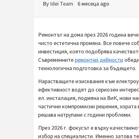
By
Idei Team
6 месеца ago
Ремонтът на дома през 2026 година вече
чисто естетична промяна. Все повече со
инвестиция, която подобрява качеството
Съвременните
ремонтни дейности
обеди
технологична подготовка за бъдещето.
Нарастващите изисквания към електроу
ефективност водят до сериозен интере
ел. инсталация, подмяна на ВиК, нови н
частични компромисни решения, хората 
решава натрупани с години проблеми.
През 2026 г. фокусът е върху качествен
избор на специалисти. Именно затова те