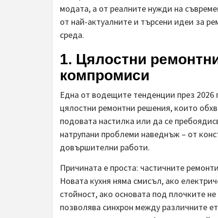
модата, а от реалните нужди на съврем
от най-актуалните и търсени идеи за р
среда.
1. Цялостни ремонтн
компромиси
Една от водещите тенденции през 2026 
цялостни ремонтни решения, които обхв
подовата настилка или да се пребоядисв
натрупани проблеми наведнъж – от конс
довършителни работи.
Причината е проста: частичните ремонт
Новата кухня няма смисъл, ако електриче
стойност, ако основата под плочките не
позволява синхрон между различните ет