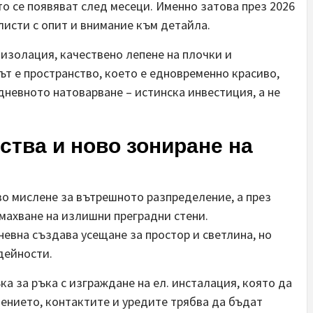
о се появяват след месеци. Именно затова през 2026
алисти с опит и внимание към детайла.
изолация, качествено лепене на плочки и
т е пространство, което е едновременно красиво,
невното натоварване – истинска инвестиция, а не
ства и ново зониране на
во мислене за вътрешното разпределение, а през
емахване на излишни преградни стени.
невна създава усещане за простор и светлина, но
дейности.
ка за ръка с изграждане на ел. инсталация, която да
ението, контактите и уредите трябва да бъдат