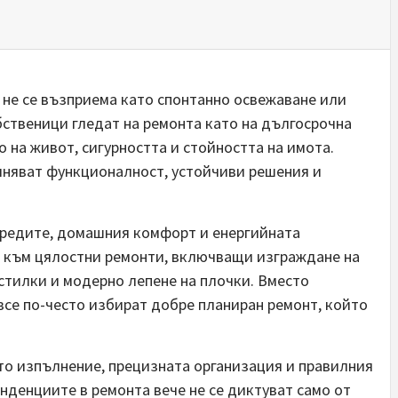
 не се възприема като спонтанно освежаване или
бственици гледат на ремонта като на дългосрочна
 на живот, сигурността и стойността на имота.
няват функционалност, устойчиви решения и
редите, домашния комфорт и енергийната
с към цялостни ремонти, включващи изграждане на
астилки и модерно лепене на плочки. Вместо
все по-често избират добре планиран ремонт, който
ото изпълнение, прецизната организация и правилния
нденциите в ремонта вече не се диктуват само от