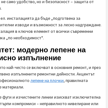
 не само удобство, но и безопасност – защита от
.
 ел. инсталацията да бъде „подготвена за
нителни изводи и възможност за лесно надграждане.
талация в ключов елемент от всички съвременни
пка „по необходимост“.
итет: модерно лепене на
исно изпълнение
то най-често се включват в основния ремонт, и през
ествено изпълнените ремонтни дейности. Акцентът
професионалното
лепене на плочки
, правилната
е материали.
 фуги и изчистените линии изискват изключителна
е търпи компромиси – неправилното нивелиране или