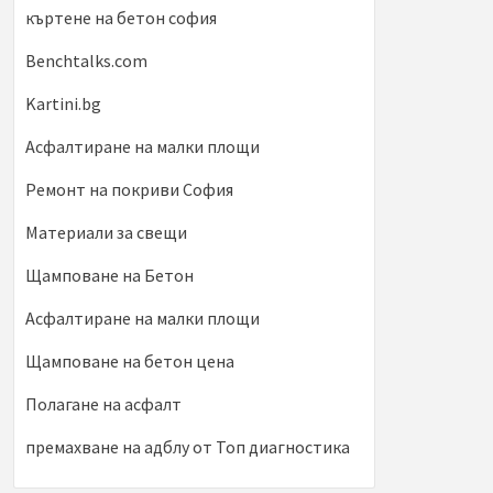
къртене на бетон софия
Benchtalks.com
Kartini.bg
Асфалтиране на малки площи
Ремонт на покриви София
Материали за свещи
Щамповане на Бетон
Асфалтиране на малки площи
Щамповане на бетон цена
Полагане на асфалт
премахване на адблу от Топ диагностика