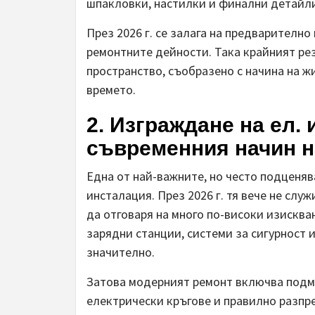
шпакловки, настилки и финални детайл
През 2026 г. се залага на предварителн
ремонтните дейности. Така крайният ре
пространство, съобразено с начина на ж
времето.
2. Изграждане на ел.
съвременния начин н
Една от най-важните, но често подценяв
инсталация. През 2026 г. тя вече не слу
да отговаря на много по-високи изисква
зарядни станции, системи за сигурност 
значително.
Затова модерният ремонт включва подмя
електрически кръгове и правилно разпр