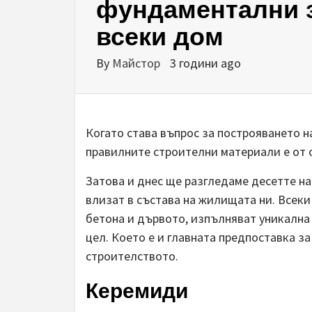
фундаментални з
всеки дом
By
Майстор
3 години ago
Когато става въпрос за построяването н
правилните строителни материали е от 
Затова и днес ще разгледаме десетте н
влизат в състава на жилищата ни. Всеки
бетона и дървото, изпълняват уникална 
цел. Което е и главната предпоставка з
строителството.
Керемиди