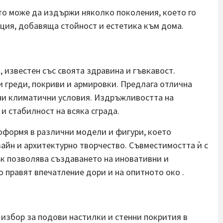
о може да издържи няколко поколения, което го
ция, добавяща стойност и естетика към дома.
 известен със своята здравина и гъвкавост.
и греди, покриви и армировки. Предлага отлична
мни климатични условия. Издръжливостта на
и стабилност на всяка сграда.
 оформя в различни модели и фигури, което
айн и архитектурно творчество. Съвместимостта ѝ с
ък позволява създаването на иновативни и
 правят впечатление дори и на опитното око .
избор за подови настилки и стенни покрития в