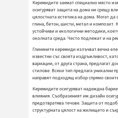
Керемидите заемат специално място из
осигуряват защита на дома ни срещу вл
цялостната естетика на дома. Могат да
глина, бетон, шисти, метал и композит.
устойчиви и екологични методики, което
околната среда. Често подлежат и на ре
Глинените керемиди излъчват вечна еле
известни със своята издръжливост, кат
вариации, от друга страна, предлагат до
стилове. Всеки тип предлага уникални 
направят подходящ избор спрямо своите
Керемидите осигуряват надеждна бариер
влияния. Съобразеният им дизайн осигу
предотвратява течове. Защита от подоб
структурната цялост на жилището и съхр