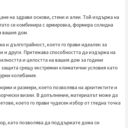
ане на здрави основи, стени и алеи. Той издържа на
гато се комбинира с армировка, формира солидна
а вашия дом.
а и дълготрайност, което го прави идеален за
еи и други. Притежава способността да издържа на
билността и целостта на вашия дом за години
а защита срещу екстремни климатични условия като
турни колебания.
орми и размери, което позволява на архитектите и
творчески визии. В допълнение, материалът може да
етове, което го прави чудесен избор от гледна точка
тор, като позволява да поддържате дома си