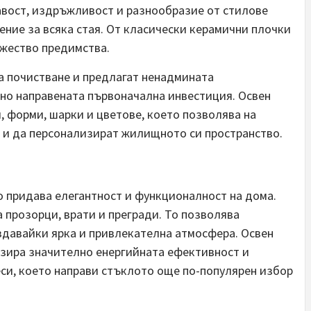
вост, издръжливост и разнообразие от стилове
ение за всяка стая. От класически керамични плочки
ожество предимства.
за почистване и предлагат ненадмината
но направената първоначална инвестиция. Освен
и, форми, шарки и цветове, което позволява на
т и да персонализират жилищното си пространство.
о придава елегантност и функционалност на дома.
 прозорци, врати и прегради. То позволява
ъздавайки ярка и привлекателна атмосфера. Освен
зира значително енергийната ефективност и
си, което направи стъклото още по-популярен избор