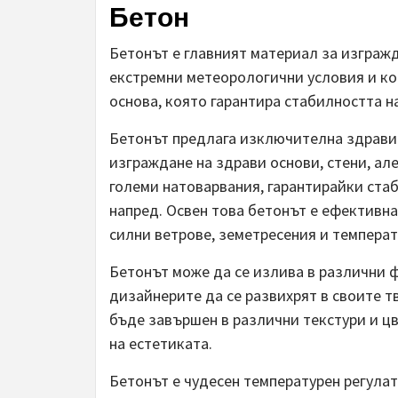
Бетон
Бетонът е главният материал за изгражд
екстремни метеорологични условия и ко
основа, която гарантира стабилността н
Бетонът предлага изключителна здравин
изграждане на здрави основи, стени, ал
големи натоварвания, гарантирайки ста
напред. Освен това бетонът е ефективн
силни ветрове, земетресения и темпера
Бетонът може да се излива в различни ф
дизайнерите да се развихрят в своите 
бъде завършен в различни текстури и цв
на естетиката.
Бетонът е чудесен температурен регула