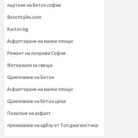
къртене на бетон софия
Benchtalks.com
Kartini.bg
Асфалтиране на малки площи
Ремонт на покриви София
Материали за свещи
Щамповане на Бетон
Асфалтиране на малки площи
Щамповане на бетон цена
Полагане на асфалт
премахване на адблу от Топ диагностика