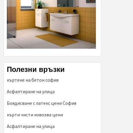
Полезни връзки
къртене на бетон софия
Асфалтиране на улица
Боядисване с латекс цени София
кърти чисти извозва цени
Асфалтиране на улица