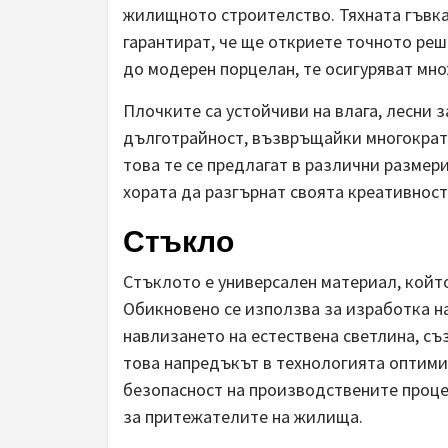
жилищното строителство. Тяхната гъвка
гарантират, че ще откриете точното реш
до модерен порцелан, те осигуряват мн
Плочките са устойчиви на влага, лесни 
дълготрайност, възвръщайки многократ
това те се предлагат в различни размер
хората да разгърнат своята креативнос
Стъкло
Стъклото е универсален материал, койт
Обикновено се използва за изработка на
навлизането на естествена светлина, с
това напредъкът в технологията оптими
безопасност на производствените проце
за притежателите на жилища.