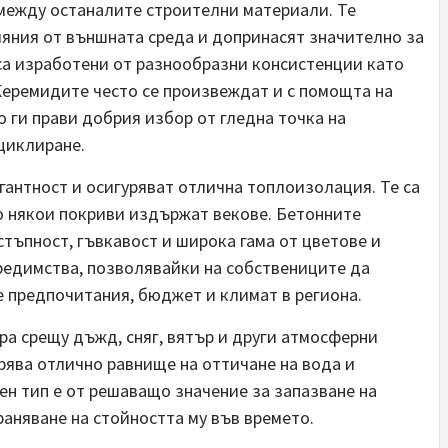
между останалите строителни материали. Те
ияния от външната среда и допринасят значително за
 са изработени от разнообразни консистенции като
 Керемидите често се произвеждат и с помощта на
 ги прави добрия избор от гледна точка на
циклиране.
гантност и осигуряват отлична топлоизолация. Те са
о някои покриви издържат векове. Бетонните
стъпност, гъвкавост и широка гама от цветове и
предимства, позволявайки на собствениците да
 предпочитания, бюджет и климат в региона.
а срещу дъжд, сняг, вятър и други атмосферни
рява отлично равнище на оттичане на вода и
ен тип е от решаващо значение за запазване на
аняване на стойността му във времето.