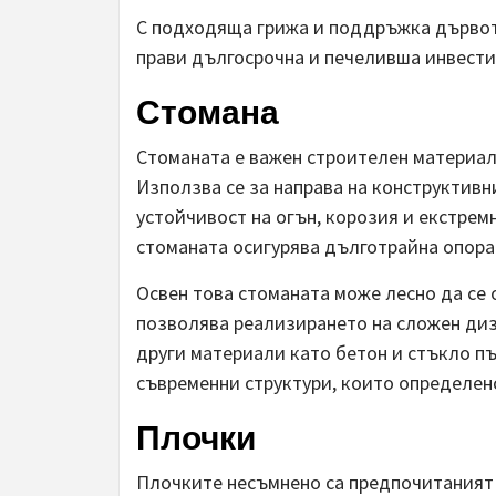
С подходяща грижа и поддръжка дървот
прави дългосрочна и печеливша инвести
Стомана
Стоманата е важен строителен материал,
Използва се за направа на конструктивн
устойчивост на огън, корозия и екстре
стоманата осигурява дълготрайна опора 
Освен това стоманата може лесно да се
позволява реализирането на сложен диз
други материали като бетон и стъкло п
съвременни структури, които определено
Плочки
Плочките несъмнено са предпочитаният 