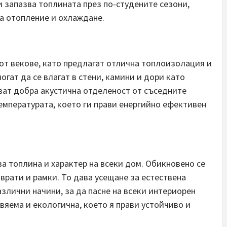
 запазва топлината през по-студените сезони,
а отопление и охлаждане.
от векове, като предлагат отлична топлоизолация и
огат да се влагат в стени, камини и дори като
ват добра акустична отделеност от съседните
емпературата, което ги прави енергийно ефективен
а топлина и характер на всеки дом. Обикновено се
врати и рамки. То дава усещане за естествена
злични начини, за да пасне на всеки интериорен
вяема и екологична, което я прави устойчиво и