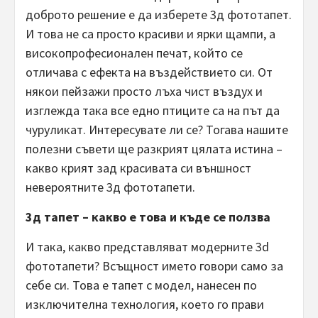
доброто решение е да изберете 3д фототапет.
И това не са просто красиви и ярки щампи, а
високопрофесионален печат, който се
отличава с ефекта на въздействието си. От
някои пейзажи просто лъха чист въздух и
изглежда така все едно птиците са на път да
чуруликат. Интересувате ли се? Тогава нашите
полезни съвети ще разкрият цялата истина –
какво крият зад красивата си външност
невероятните 3д фототапети.
3д тапет – какво е това и къде се ползва
И така, какво представляват модерните 3d
фототапети? Всъщност името говори само за
себе си. Това е тапет с модел, нанесен по
изключителна технология, което го прави