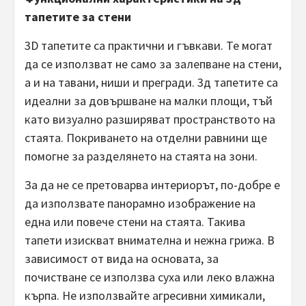
тапетите за стени
3D тапетите са практични и гъвкави. Те могат
да се използват не само за залепване на стени,
а и на тавани, ниши и прегради. 3д тапетите са
идеални за довършване на малки площи, тъй
като визуално разширяват пространството на
стаята. Покриването на отделни равнини ще
помогне за разделянето на стаята на зони.
За да не се претоварва интериорът, по-добре е
да използвате панорамно изображение на
една или повече стени на стаята. Такива
тапети изискват внимателна и нежна грижа. В
зависимост от вида на основата, за
почистване се използва суха или леко влажна
кърпа. Не използвайте агресивни химикали,