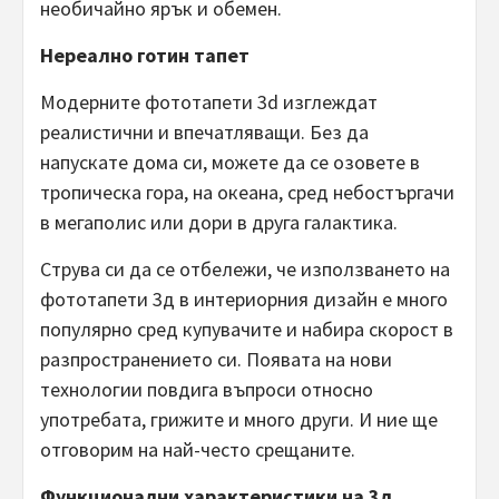
необичайно ярък и обемен.
Нереално готин тапет
Модерните фототапети 3d изглеждат
реалистични и впечатляващи. Без да
напускате дома си, можете да се озовете в
тропическа гора, на океана, сред небостъргачи
в мегаполис или дори в друга галактика.
Струва си да се отбележи, че използването на
фототапети 3д в интериорния дизайн е много
популярно сред купувачите и набира скорост в
разпространението си. Появата на нови
технологии повдига въпроси относно
употребата, грижите и много други. И ние ще
отговорим на най-често срещаните.
Функционални характеристики на 3д