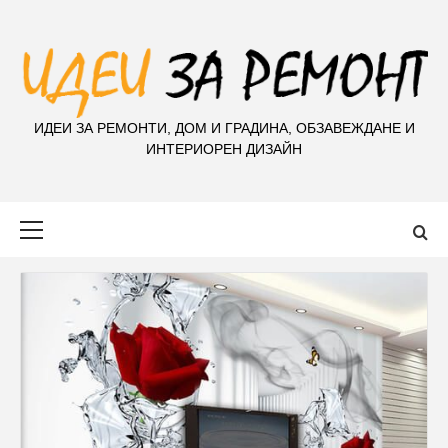
S
k
i
p
t
ИДЕИ ЗА РЕМОНТИ, ДОМ И ГРАДИНА, ОБЗАВЕЖДАНЕ И
o
ИНТЕРИОРЕН ДИЗАЙН
c
o
n
Primary
t
Menu
e
n
t