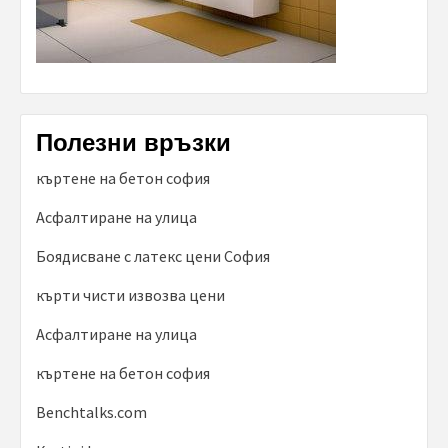
Полезни връзки
къртене на бетон софия
Асфалтиране на улица
Боядисване с латекс цени София
кърти чисти извозва цени
Асфалтиране на улица
къртене на бетон софия
Benchtalks.com