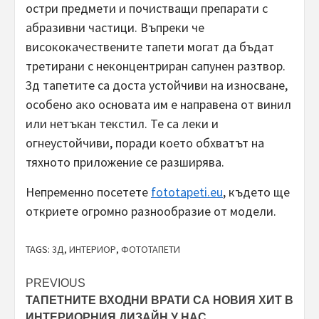
остри предмети и почистващи препарати с
абразивни частици. Въпреки че
висококачествените тапети могат да бъдат
третирани с неконцентриран сапунен разтвор.
3д тапетите са доста устойчиви на износване,
особено ако основата им е направена от винил
или нетъкан текстил. Те са леки и
огнеустойчиви, поради което обхватът на
тяхното приложение се разширява.
Непременно посетете
fototapeti.eu
, където ще
откриете огромно разнообразие от модели.
TAGS:
3Д
,
ИНТЕРИОР
,
ФОТОТАПЕТИ
Post
PREVIOUS
ТАПЕТНИТЕ ВХОДНИ ВРАТИ СА НОВИЯ ХИТ В
navigation
ИНТЕРИОРНИЯ ДИЗАЙН У НАС