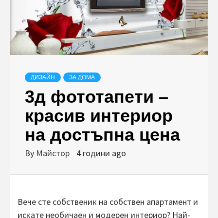
ДИЗАЙН
ЗА ДОМА
3д фототапети –
красив интериор
на достъпна цена
By
Майстор
4 години ago
Вече сте собственик на собствен апартамент и
искате необичаен и модерен интериор? Най-