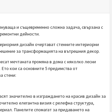
нуваща и същевременно сложна задача, свързана с
 ремонтни дейности.
териорния дизайн очертават стенните интериорни
 решение за трансформацията на вътрешния декор.
есат мечтаната промяна в дома с няколко лесни
 Ето кои са основните 5 предимства от
а стени:
асят значително в изграждането на красив дизайн за
чително елегантна визия с релефна структура,
риал. Панелите спомагат за придаването на