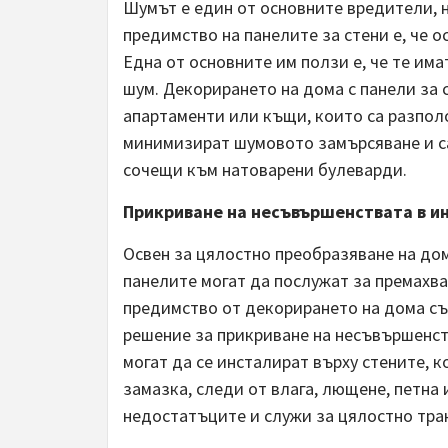
Шумът е един от основните вредители, 
предимство на панелите за стени е, че 
Една от основните им ползи е, че те им
шум. Декорирането на дома с панели за
апартаменти или къщи, които са разпол
минимизират шумовото замърсяване и са
сочещи към натоварени булеварди.
Прикриване на несъвършенствата в и
Освен за цялостно преобразяване на до
панелите могат да послужат за премахва
предимство от декорирането на дома със
решение за прикриване на несъвършенст
могат да се инсталират върху стените, 
замазка, следи от влага, лющене, петна 
недостатъците и служи за цялостно тр