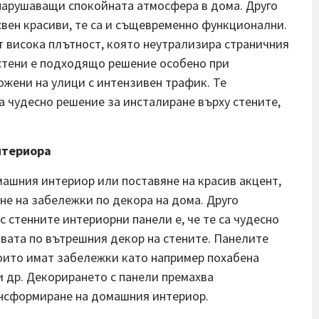
нарушаващи спокойната атмосфера в дома. Друго
освен красиви, те са и същевременно функционални.
ат висока плътност, която неутрализира страничния
 стени е подходящо решение особено при
ожени на улици с интензивен трафик. Те
 чудесно решение за инсталиране върху стените,
нтериора
машния интериор или поставяне на красив акцент,
не на забележки по декора на дома. Друго
 стенните интериорни панели е, че те са чудесно
вата по вътрешния декор на стените. Панелите
които имат забележки като например похабена
и др. Декорирането с панели премахва
ансформиране на домашния интериор.