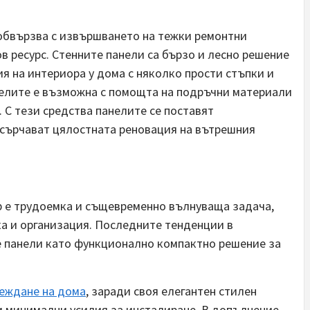
обвързва с извършването на тежки ремонтни
 ресурс. Стенните панели са бързо и лесно решение
я на интериора у дома с няколко прости стъпки и
нелите е възможна с помощта на подръчни материали
 С тези средства панелите се поставят
сърчават цялостната реновация на вътрешния
 е трудоемка и същевременно вълнуваща задача,
а и организация. Последните тенденции в
е панели като функционално компактно решение за
веждане на дома
, заради своя елегантен стилен
и минимални усилия за инсталиране. В допълнение,