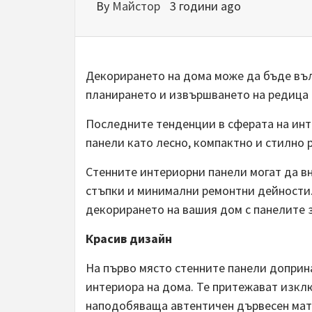
By
Майстор
3 години ago
Декорирането на дома може да бъде въл
планирането и извършването на редица
Последните тенденции в сферата на ин
панели като лесно, компактно и стилно
Стенните интериорни панели могат да вн
стъпки и минимални ремонтни дейности.
декорирането на вашия дом с панелите з
Красив дизайн
На първо място стенните панели доприн
интериора на дома. Те притежават изклю
наподобяваща автентичен дървесен мате