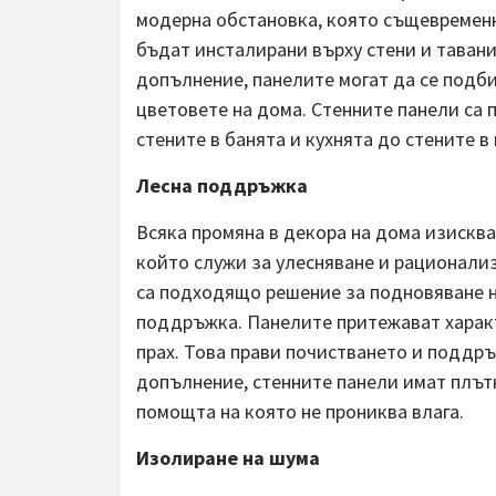
модерна обстановка, която същевременн
бъдат инсталирани върху стени и тавани,
допълнение, панелите могат да се подб
цветовете на дома. Стенните панели са 
стените в банята и кухнята до стените в
Лесна поддръжка
Всяка промяна в декора на дома изискв
който служи за улесняване и рационали
са подходящо решение за подновяване н
поддръжка. Панелите притежават характ
прах. Това прави почистването и поддр
допълнение, стенните панели имат плътн
помощта на която не прониква влага.
Изолиране на шума