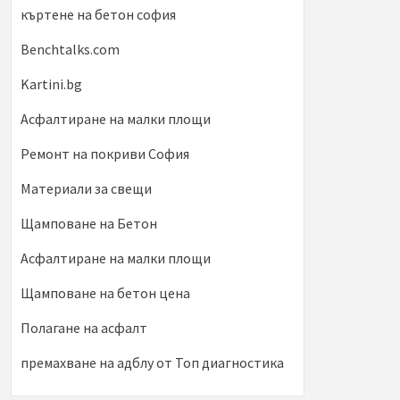
къртене на бетон софия
Benchtalks.com
Kartini.bg
Асфалтиране на малки площи
Ремонт на покриви София
Материали за свещи
Щамповане на Бетон
Асфалтиране на малки площи
Щамповане на бетон цена
Полагане на асфалт
премахване на адблу от Топ диагностика