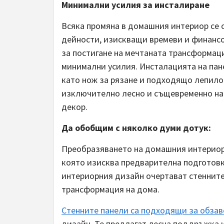
Минимални усилия за инсталиране
Всяка промяна в домашния интериор се 
дейности, изискващи времеви и финансов
за постигане на мечтаната трансформаци
минимални усилия. Инсталацията на па
като нож за рязане и подходящо лепило.
изключително лесно и същевременно на
декор.
Да обобщим с няколко думи дотук:
Преобразяването на домашния интериор
която изисква предварителна подготовк
интериорния дизайн очертават стеннит
трансформация на дома.
Стенните панели са подходящи за обза
дизайн. Те предлагат лесна поддръжка 