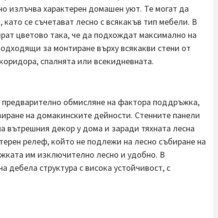
о излъчва характерен домашен уют. Те могат да
 като се съчетават лесно с всякакъв тип мебели. В
ират цветово така, че да подхождат максимално на
подходящи за монтиране върху всякакви стени от
 коридора, спалнята или всекидневната.
а предварително обмисляне на фактора поддръжка,
зиране на домакинските дейности. Стенните панели
а вътрешния декор у дома и заради тяхната лесна
ерен релеф, който не подлежи на лесно събиране на
ъжката им изключително лесно и удобно. В
а дебела структура с висока устойчивост, с