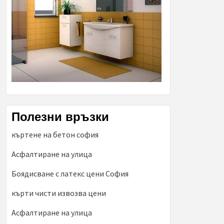
Полезни връзки
къртене на бетон софия
Асфалтиране на улица
Боядисване с латекс цени София
кърти чисти извозва цени
Асфалтиране на улица