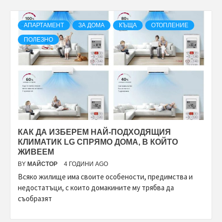
АПАРТАМЕНТ
ЗА ДОМА
КЪЩА
ОТОПЛЕНИЕ
ПОЛЕЗНО
КАК ДА ИЗБЕРЕМ НАЙ-ПОДХОДЯЩИЯ
КЛИМАТИК LG СПРЯМО ДОМА, В КОЙТО
ЖИВЕЕМ
BY
МАЙСТОР
4 ГОДИНИ AGO
Всяко жилище има своите особености, предимства и
недостатъци, с които домакините му трябва да
съобразят