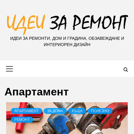
S
k
i
p
t
ИДЕИ ЗА РЕМОНТИ, ДОМ И ГРАДИНА, ОБЗАВЕЖДАНЕ И
o
ИНТЕРИОРЕН ДИЗАЙН
c
o
n
Primary
t
Menu
e
n
Апартамент
t
АПАРТАМЕНТ
ЗА ДОМА
КЪЩА
ПОЛЕЗНО
РЕМОНТ