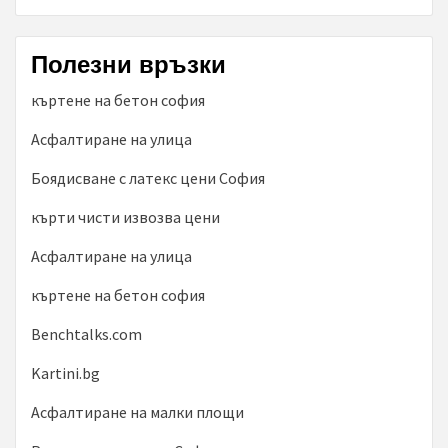
Полезни връзки
къртене на бетон софия
Асфалтиране на улица
Боядисване с латекс цени София
кърти чисти извозва цени
Асфалтиране на улица
къртене на бетон софия
Benchtalks.com
Kartini.bg
Асфалтиране на малки площи