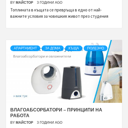
BY
МАЙСТОР
3 ГОДИНИ AGO
Топлината в къщата се превръща в едно от най-
важните условия за човешкия живот през студения
АПАРТАМЕНТ
ЗА ДОМА
КЪЩА
ПОЛЕЗНО
ВЛАГОАБСОРБАТОРИ – ПРИНЦИПИ НА
РАБОТА
BY
МАЙСТОР
3 ГОДИНИ AGO