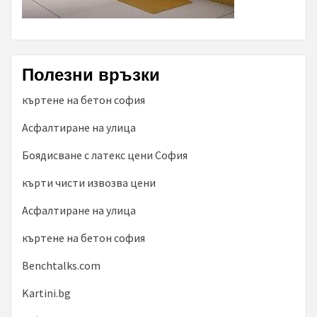
Полезни връзки
къртене на бетон софия
Асфалтиране на улица
Боядисване с латекс цени София
кърти чисти извозва цени
Асфалтиране на улица
къртене на бетон софия
Benchtalks.com
Kartini.bg