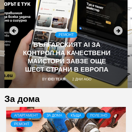
РЕМОНТ
БЪЛГАРСКИЯТ AI ЗА
КОНТРОЛ НА КАЧЕСТВЕНИ
МАЙСТОРИ ЗАВЗЕ ОЩЕ
ШЕСТ СТРАНИ В ЕВРОПА
BY
IDEI TEAM
2 ДНИ AGO
За дома
АПАРТАМЕНТ
ЗА ДОМА
КЪЩА
ПОЛЕЗНО
РЕМОНТ