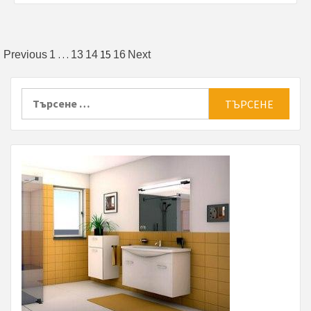
Разделяне
…
15
Previous
1
13
14
16
Next
на
Търсене
публикациите
за:
на
страници