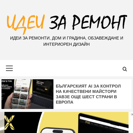
S
k
i
p
t
ИДЕИ ЗА РЕМОНТИ, ДОМ И ГРАДИНА, ОБЗАВЕЖДАНЕ И
o
ИНТЕРИОРЕН ДИЗАЙН
c
o
n
Primary
t
Menu
e
n
t
КАК ДА ИЗБЕРЕМ ОСВЕТЛЕНИЕ
ЗА ДОМА С DESIGNZONE.BG