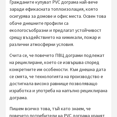
Гражданите купуват PVC дограма най-вече
заради ефикасната топлоизолация, която
осигурява за домове и офис места. Освен това
обаче днешните профили са
екологосъобразни и предлагат устойчивост
срещу въздействието на химикали, пожар и
различни атмосферни условия.
Счита се, че повечето ПВЦ дограми подлежат
на рециклиране, което се извършва според
конкретните им особености. Към днешна дата
се смята, че технологията на производство е
достигнала високо равнище позволяващо
изработка и употреба на напълно рециклирана
дограма.
Пишем всичко това, тъй като знаем, че
повечето потребители на PVC дограма хранят