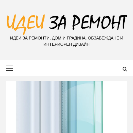
S
k
i
p
t
ИДЕИ ЗА РЕМОНТИ, ДОМ И ГРАДИНА, ОБЗАВЕЖДАНЕ И
o
ИНТЕРИОРЕН ДИЗАЙН
c
o
n
Primary
t
Menu
e
n
t