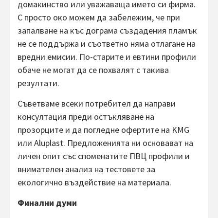
домакинство или уважаваща името си фирма.
С просто око можем да забележим, че при
запалване на къс дограма създадения пламък
не се поддържа и съответно няма отлагане на
вредни емисии. По-старите и евтини профили
обаче не могат да се похвалят с такива
резултати.
Съветваме всеки потребител да направи
консултация преди остъкляване на
прозорците и да погледне офертите на KMG
или Aluplast. Предложенията ни основават на
личен опит със споменатите ПВЦ профили и
внимателен анализ на тестовете за
екологично въздействие на материала.
Финални думи