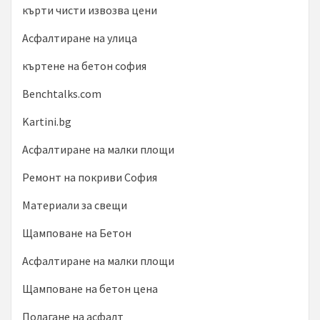
кърти чисти извозва цени
Асфалтиране на улица
къртене на бетон софия
Benchtalks.com
Kartini.bg
Асфалтиране на малки площи
Ремонт на покриви София
Материали за свещи
Щамповане на Бетон
Асфалтиране на малки площи
Щамповане на бетон цена
Полагане на асфалт