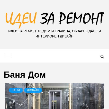
S
k
i
p
t
ИДЕИ ЗА РЕМОНТИ, ДОМ И ГРАДИНА, ОБЗАВЕЖДАНЕ И
o
ИНТЕРИОРЕН ДИЗАЙН
c
o
n
Primary
t
Menu
e
n
Баня Дом
t
БАНЯ
ДИЗАЙН