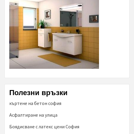
Полезни връзки
къртене на бетон софия
Асфалтиране на улица
Боядисване с латекс цени София