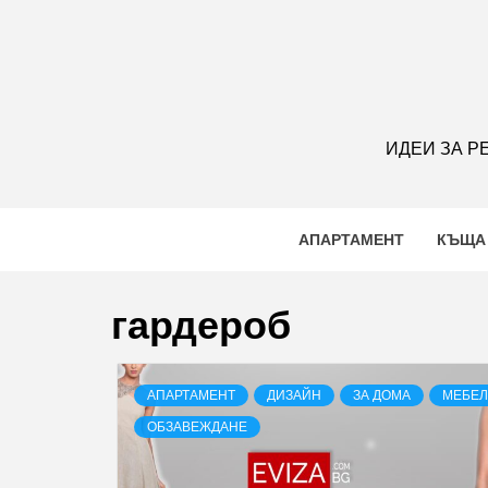
S
k
i
p
t
o
ИДЕИ ЗА Р
c
o
n
АПАРТАМЕНТ
КЪЩА
t
e
n
гардероб
t
АПАРТАМЕНТ
ДИЗАЙН
ЗА ДОМА
МЕБЕ
ОБЗАВЕЖДАНЕ