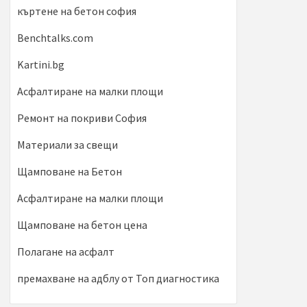
къртене на бетон софия
Benchtalks.com
Kartini.bg
Асфалтиране на малки площи
Ремонт на покриви София
Материали за свещи
Щамповане на Бетон
Асфалтиране на малки площи
Щамповане на бетон цена
Полагане на асфалт
премахване на адблу от Топ диагностика