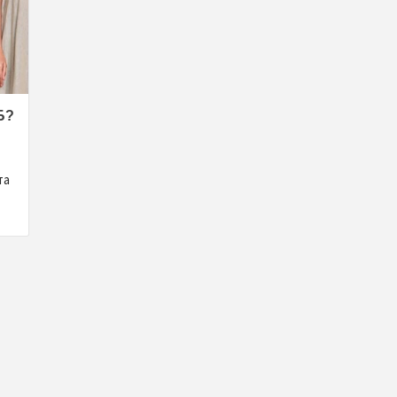
Б?
та