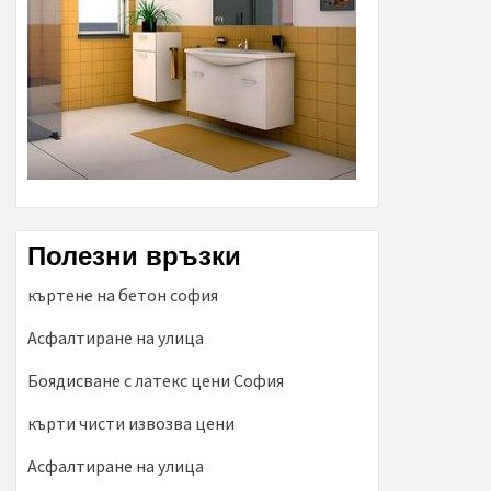
Полезни връзки
къртене на бетон софия
Асфалтиране на улица
Боядисване с латекс цени София
кърти чисти извозва цени
Асфалтиране на улица