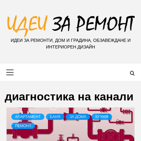
S
k
i
p
t
ИДЕИ ЗА РЕМОНТИ, ДОМ И ГРАДИНА, ОБЗАВЕЖДАНЕ И
o
ИНТЕРИОРЕН ДИЗАЙН
c
o
n
Primary
t
Menu
e
n
диагностика на канали
t
АПАРТАМЕНТ
БАНЯ
ЗА ДОМА
КУХНЯ
РЕМОНТ