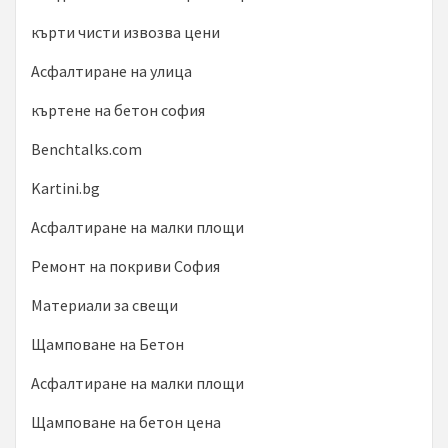
кърти чисти извозва цени
Асфалтиране на улица
къртене на бетон софия
Benchtalks.com
Kartini.bg
Асфалтиране на малки площи
Ремонт на покриви София
Материали за свещи
Щамповане на Бетон
Асфалтиране на малки площи
Щамповане на бетон цена