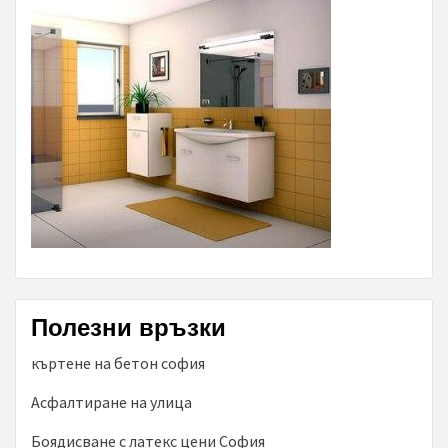
Полезни връзки
къртене на бетон софия
Асфалтиране на улица
Боядисване с латекс цени София