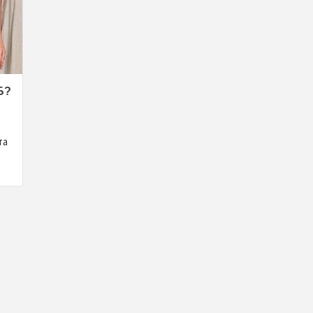
Б?
та