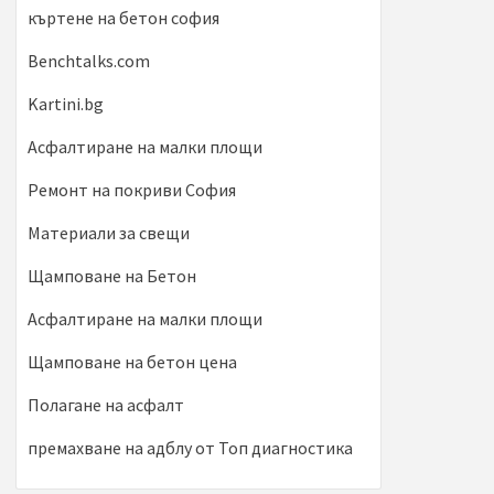
къртене на бетон софия
Benchtalks.com
Kartini.bg
Асфалтиране на малки площи
Ремонт на покриви София
Материали за свещи
Щамповане на Бетон
Асфалтиране на малки площи
Щамповане на бетон цена
Полагане на асфалт
премахване на адблу от Топ диагностика