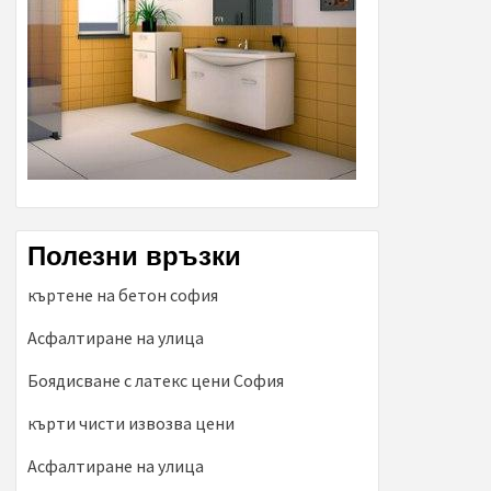
Полезни връзки
къртене на бетон софия
Асфалтиране на улица
Боядисване с латекс цени София
кърти чисти извозва цени
Асфалтиране на улица