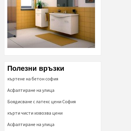
Полезни връзки
къртене на бетон софия
Асфалтиране на улица
Боядисване с латекс цени София
кърти чисти извозва цени
Асфалтиране на улица