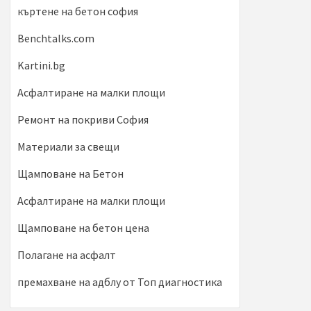
къртене на бетон софия
Benchtalks.com
Kartini.bg
Асфалтиране на малки площи
Ремонт на покриви София
Материали за свещи
Щамповане на Бетон
Асфалтиране на малки площи
Щамповане на бетон цена
Полагане на асфалт
премахване на адблу от Топ диагностика