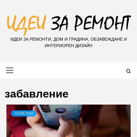
S
k
i
p
t
ИДЕИ ЗА РЕМОНТИ, ДОМ И ГРАДИНА, ОБЗАВЕЖДАНЕ И
o
ИНТЕРИОРЕН ДИЗАЙН
c
o
n
Primary
t
Menu
e
n
забавление
t
ПОЛЕЗНО