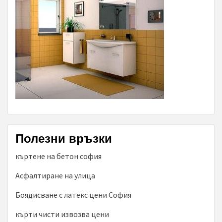
Полезни връзки
къртене на бетон софия
Асфалтиране на улица
Боядисване с латекс цени София
кърти чисти извозва цени