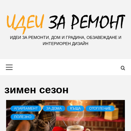
S
k
i
p
t
ИДЕИ ЗА РЕМОНТИ, ДОМ И ГРАДИНА, ОБЗАВЕЖДАНЕ И
o
ИНТЕРИОРЕН ДИЗАЙН
c
o
n
Primary
t
Menu
e
n
зимен сезон
t
АПАРТАМЕНТ
ЗА ДОМА
КЪЩА
ОТОПЛЕНИЕ
ПОЛЕЗНО