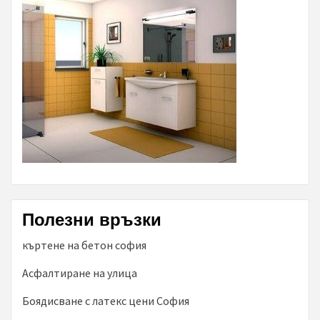
Полезни връзки
къртене на бетон софия
Асфалтиране на улица
Боядисване с латекс цени София