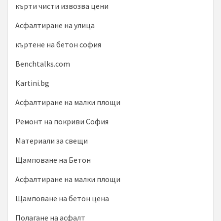
кърти чисти извозва цени
Асфалтиране на улица
къртене на бетон софия
Benchtalks.com
Kartini.bg
Асфалтиране на малки площи
Ремонт на покриви София
Материали за свещи
Щамповане на Бетон
Асфалтиране на малки площи
Щамповане на бетон цена
Полагане на асфалт