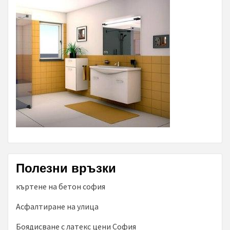
Полезни връзки
къртене на бетон софия
Асфалтиране на улица
Боядисване с латекс цени София