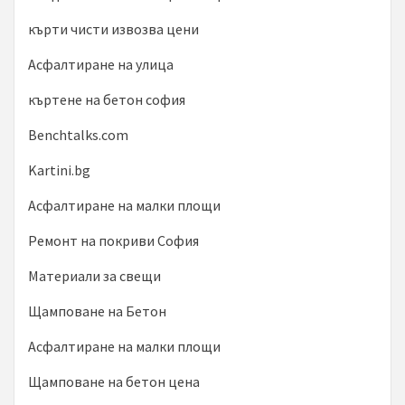
кърти чисти извозва цени
Асфалтиране на улица
къртене на бетон софия
Benchtalks.com
Kartini.bg
Асфалтиране на малки площи
Ремонт на покриви София
Материали за свещи
Щамповане на Бетон
Асфалтиране на малки площи
Щамповане на бетон цена