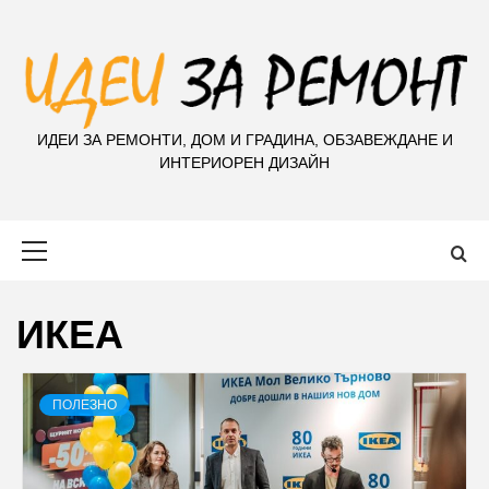
S
k
i
p
t
ИДЕИ ЗА РЕМОНТИ, ДОМ И ГРАДИНА, ОБЗАВЕЖДАНЕ И
o
ИНТЕРИОРЕН ДИЗАЙН
c
o
n
Primary
t
Menu
e
n
ИКЕА
t
ПОЛЕЗНО