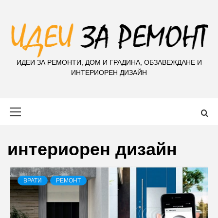
S
k
i
p
t
ИДЕИ ЗА РЕМОНТИ, ДОМ И ГРАДИНА, ОБЗАВЕЖДАНЕ И
o
ИНТЕРИОРЕН ДИЗАЙН
c
o
n
Primary
t
Menu
e
n
интериорен дизайн
t
ВРАТИ
РЕМОНТ