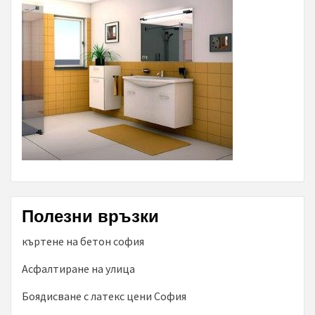
Полезни връзки
къртене на бетон софия
Асфалтиране на улица
Боядисване с латекс цени София