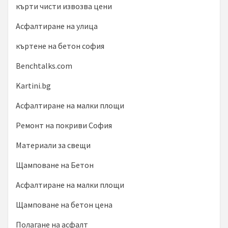
кърти чисти извозва цени
Асфалтиране на улица
къртене на бетон софия
Benchtalks.com
Kartini.bg
Асфалтиране на малки площи
Ремонт на покриви София
Материали за свещи
Щамповане на Бетон
Асфалтиране на малки площи
Щамповане на бетон цена
Полагане на асфалт