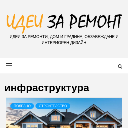
S
k
i
p
t
ИДЕИ ЗА РЕМОНТИ, ДОМ И ГРАДИНА, ОБЗАВЕЖДАНЕ И
o
ИНТЕРИОРЕН ДИЗАЙН
c
o
n
Primary
t
Menu
e
n
инфраструктура
t
ПОЛЕЗНО
СТРОИТЕЛСТВО