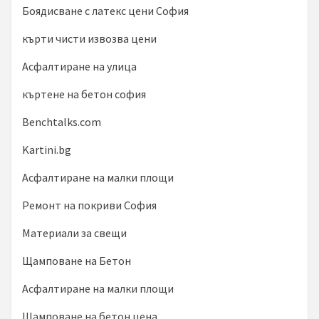
Боядисване с латекс цени София
кърти чисти извозва цени
Асфалтиране на улица
къртене на бетон софия
Benchtalks.com
Kartini.bg
Асфалтиране на малки площи
Ремонт на покриви София
Материали за свещи
Щамповане на Бетон
Асфалтиране на малки площи
Щамповане на бетон цена