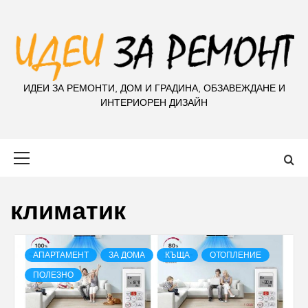
S
k
i
p
t
ИДЕИ ЗА РЕМОНТИ, ДОМ И ГРАДИНА, ОБЗАВЕЖДАНЕ И
o
ИНТЕРИОРЕН ДИЗАЙН
c
o
n
Primary
t
Menu
e
n
климатик
t
АПАРТАМЕНТ
ЗА ДОМА
КЪЩА
ОТОПЛЕНИЕ
ПОЛЕЗНО