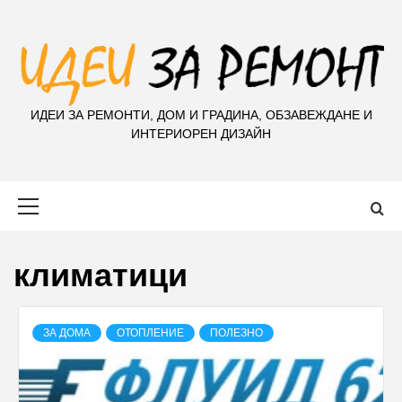
S
k
i
p
t
ИДЕИ ЗА РЕМОНТИ, ДОМ И ГРАДИНА, ОБЗАВЕЖДАНЕ И
o
ИНТЕРИОРЕН ДИЗАЙН
c
o
n
Primary
t
Menu
e
n
климатици
t
ЗА ДОМА
ОТОПЛЕНИЕ
ПОЛЕЗНО