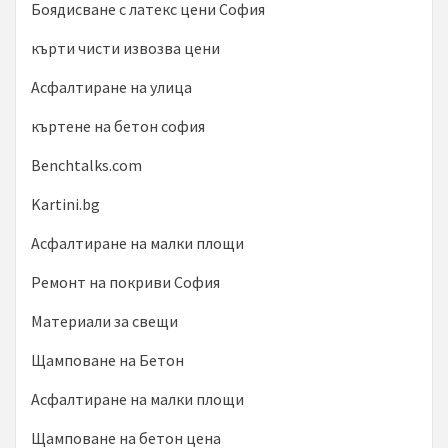
Боядисване с латекс цени София
кърти чисти извозва цени
Асфалтиране на улица
къртене на бетон софия
Benchtalks.com
Kartini.bg
Асфалтиране на малки площи
Ремонт на покриви София
Материали за свещи
Щамповане на Бетон
Асфалтиране на малки площи
Щамповане на бетон цена