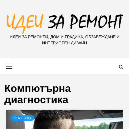
S
k
i
p
t
ИДЕИ ЗА РЕМОНТИ, ДОМ И ГРАДИНА, ОБЗАВЕЖДАНЕ И
o
ИНТЕРИОРЕН ДИЗАЙН
c
o
n
Primary
t
Menu
e
n
Компютърна
t
диагностика
ПОЛЕЗНО