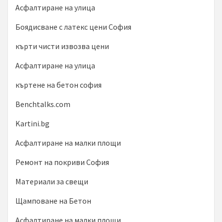
Асфалтиране на улица
Боядисване с латекс цени София
кърти чисти извозва цени
Асфалтиране на улица
къртене на бетон софия
Benchtalks.com
Kartini.bg
Асфалтиране на малки площи
Ремонт на покриви София
Материали за свещи
Щамповане на Бетон
Асфалтиране на малки площи