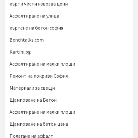
кърти чисти извозва цени
Асфалтиране на улица
къртене на бетон софия
Benchtalks.com
Kartini.bg
Асфалтиране на малки площи
Ремонт на покриви София
Материали за свещи
Щамповане на Бетон
Асфалтиране на малки площи
Щамповане на бетон цена
Полагане на асфалт