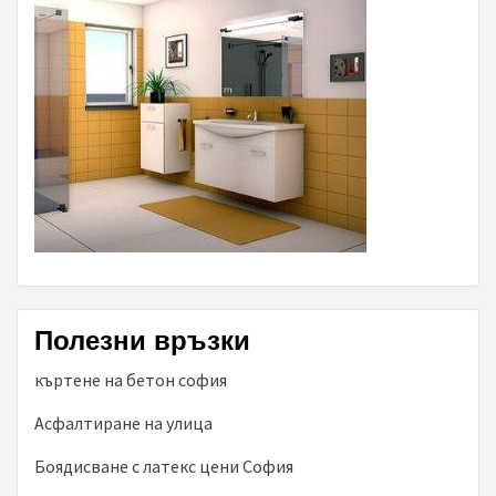
Полезни връзки
къртене на бетон софия
Асфалтиране на улица
Боядисване с латекс цени София