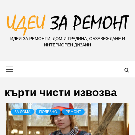
S
k
i
p
t
ИДЕИ ЗА РЕМОНТИ, ДОМ И ГРАДИНА, ОБЗАВЕЖДАНЕ И
o
ИНТЕРИОРЕН ДИЗАЙН
c
o
n
Primary
t
Menu
e
n
кърти чисти извозва
t
ЗА ДОМА
ПОЛЕЗНО
РЕМОНТ