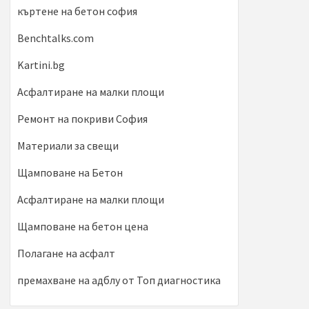
къртене на бетон софия
Benchtalks.com
Kartini.bg
Асфалтиране на малки площи
Ремонт на покриви София
Материали за свещи
Щамповане на Бетон
Асфалтиране на малки площи
Щамповане на бетон цена
Полагане на асфалт
премахване на адблу от Топ диагностика