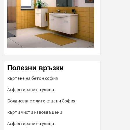
Полезни връзки
къртене на бетон софия
Асфалтиране на улица
Боядисване с латекс цени София
кърти чисти извозва цени
Асфалтиране на улица