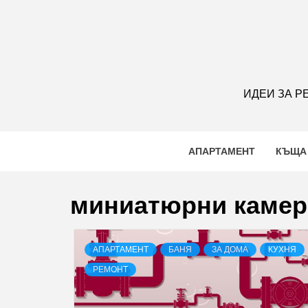
S
k
i
p
t
o
ИДЕИ ЗА Р
c
o
n
АПАРТАМЕНТ
КЪЩА
t
e
n
миниатюрни камер
t
АПАРТАМЕНТ
БАНЯ
ЗА ДОМА
КУХНЯ
РЕМОНТ