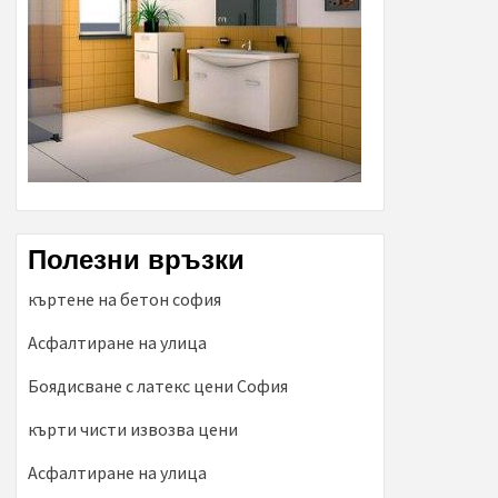
Полезни връзки
къртене на бетон софия
Асфалтиране на улица
Боядисване с латекс цени София
кърти чисти извозва цени
Асфалтиране на улица