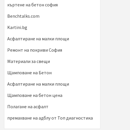
къртене на бетон софия
Benchtalks.com
Kartini.bg
Асфалтиране на малки площи
Ремонт на покриви София
Материали за свещи
Щамповане на Бетон
Асфалтиране на малки площи
Щамповане на бетон цена
Полагане на асфалт
премахване на адблу от Топ диагностика