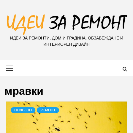
S
k
i
p
t
ИДЕИ ЗА РЕМОНТИ, ДОМ И ГРАДИНА, ОБЗАВЕЖДАНЕ И
o
ИНТЕРИОРЕН ДИЗАЙН
c
o
n
Primary
t
Menu
e
n
мравки
t
ПОЛЕЗНО
РЕМОНТ