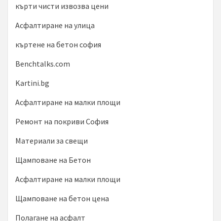
кърти чисти извозва цени
Асфалтиране на улица
къртене на бетон софия
Benchtalks.com
Kartini.bg
Асфалтиране на малки площи
Ремонт на покриви София
Материали за свещи
Щамповане на Бетон
Асфалтиране на малки площи
Щамповане на бетон цена
Полагане на асфалт