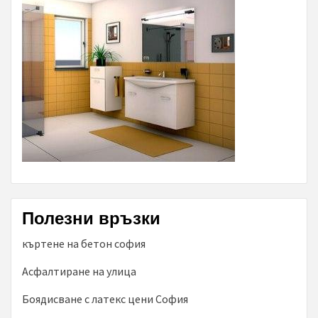
Полезни връзки
къртене на бетон софия
Асфалтиране на улица
Боядисване с латекс цени София