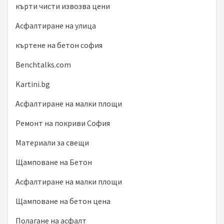
кърти чисти извозва цени
Асфалтиране на улица
къртене на бетон софия
Benchtalks.com
Kartini.bg
Асфалтиране на малки площи
Ремонт на покриви София
Материали за свещи
Щамповане на Бетон
Асфалтиране на малки площи
Щамповане на бетон цена
Полагане на асфалт