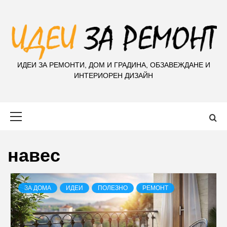
S
k
i
p
t
ИДЕИ ЗА РЕМОНТИ, ДОМ И ГРАДИНА, ОБЗАВЕЖДАНЕ И
o
ИНТЕРИОРЕН ДИЗАЙН
c
o
n
Primary
t
Menu
e
n
навес
t
ЗА ДОМА
ИДЕИ
ПОЛЕЗНО
РЕМОНТ