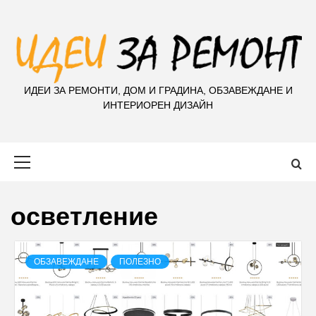
S
k
i
p
t
ИДЕИ ЗА РЕМОНТИ, ДОМ И ГРАДИНА, ОБЗАВЕЖДАНЕ И
o
ИНТЕРИОРЕН ДИЗАЙН
c
o
n
Primary
t
Menu
e
n
осветление
t
ОБЗАВЕЖДАНЕ
ПОЛЕЗНО