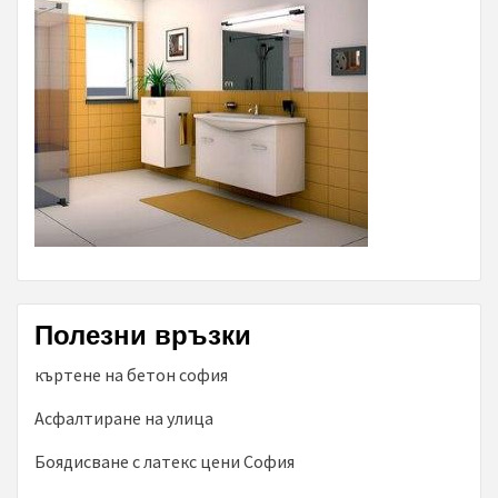
Полезни връзки
къртене на бетон софия
Асфалтиране на улица
Боядисване с латекс цени София