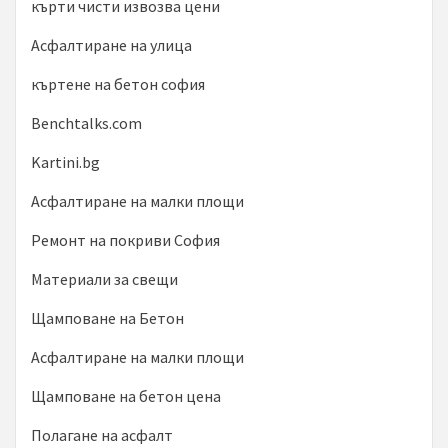
кърти чисти извозва цени
Асфалтиране на улица
къртене на бетон софия
Benchtalks.com
Kartini.bg
Асфалтиране на малки площи
Ремонт на покриви София
Материали за свещи
Щамповане на Бетон
Асфалтиране на малки площи
Щамповане на бетон цена
Полагане на асфалт