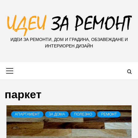
S
k
i
p
t
ИДЕИ ЗА РЕМОНТИ, ДОМ И ГРАДИНА, ОБЗАВЕЖДАНЕ И
o
ИНТЕРИОРЕН ДИЗАЙН
c
o
n
Primary
t
Menu
e
n
паркет
t
АПАРТАМЕНТ
ЗА ДОМА
ПОЛЕЗНО
РЕМОНТ