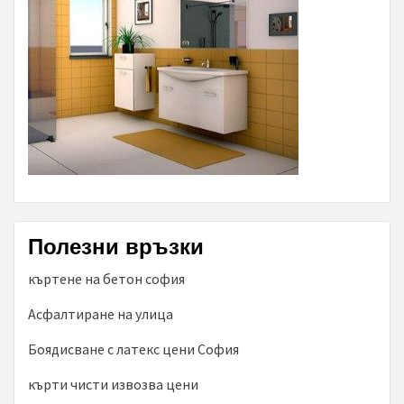
Полезни връзки
къртене на бетон софия
Асфалтиране на улица
Боядисване с латекс цени София
кърти чисти извозва цени