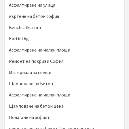
Асфалтиране на улица
къртене на бетон софия
Benchtalks.com
Kartini.bg
Асфалтиране на малки площи
Ремонт на покриви София
Материали за свещи
Щамповане на Бетон
Асфалтиране на малки площи
Щамповане на бетон цена
Полагане на асфалт
премахване на адблу от Топ диагностика