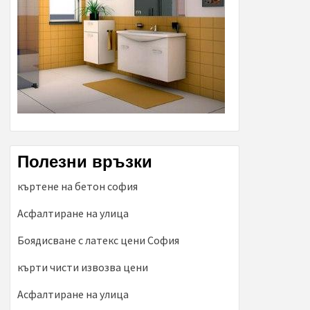
Полезни връзки
къртене на бетон софия
Асфалтиране на улица
Боядисване с латекс цени София
кърти чисти извозва цени
Асфалтиране на улица