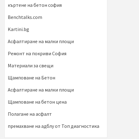
къртене на бетон софия
Benchtalks.com
Kartini.bg
Асфалтиране на малки площи
Ремонт на покриви София
Материали за свещи
Щамповане на Бетон
Асфалтиране на малки площи
Щамповане на бетон цена
Полагане на асфалт
премахване на адблу от Топ диагностика