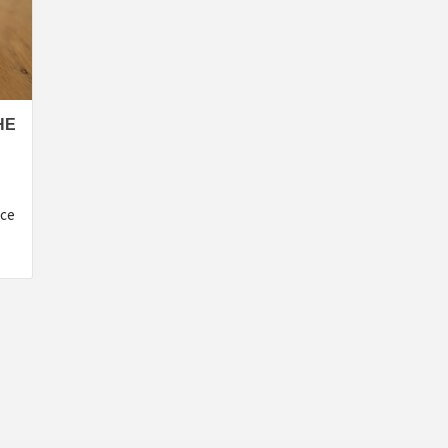
НЕ
 се