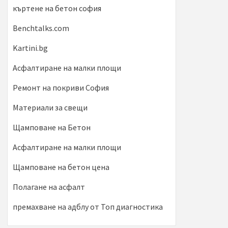
къртене на бетон софия
Benchtalks.com
Kartini.bg
Асфалтиране на малки площи
Ремонт на покриви София
Материали за свещи
Щамповане на Бетон
Асфалтиране на малки площи
Щамповане на бетон цена
Полагане на асфалт
премахване на адблу от Топ диагностика