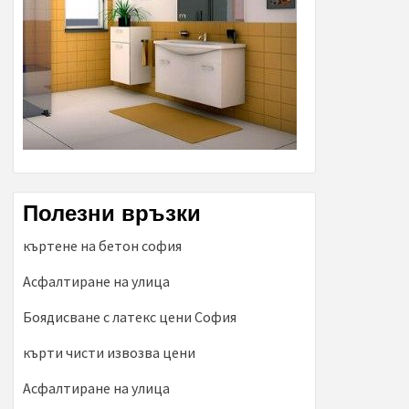
Полезни връзки
къртене на бетон софия
Асфалтиране на улица
Боядисване с латекс цени София
кърти чисти извозва цени
Асфалтиране на улица