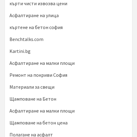
кърти чисти извозва цени
Асфалтиране на улица
къртене на бетон софия
Benchtalks.com
Kartini.bg
Асфалтиране на малки площи
Ремонт на покриви София
Материали за свещи
Щамповане на Бетон
Асфалтиране на малки площи
Щамповане на бетон цена
Полагане на асфалт