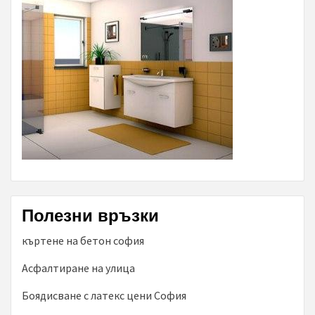
Полезни връзки
къртене на бетон софия
Асфалтиране на улица
Боядисване с латекс цени София