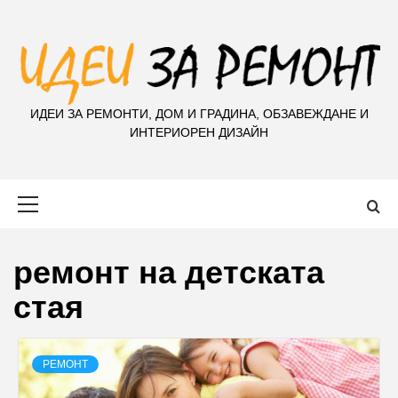
S
k
i
p
t
ИДЕИ ЗА РЕМОНТИ, ДОМ И ГРАДИНА, ОБЗАВЕЖДАНЕ И
o
ИНТЕРИОРЕН ДИЗАЙН
c
o
n
Primary
t
Menu
e
n
ремонт на детската
t
стая
РЕМОНТ