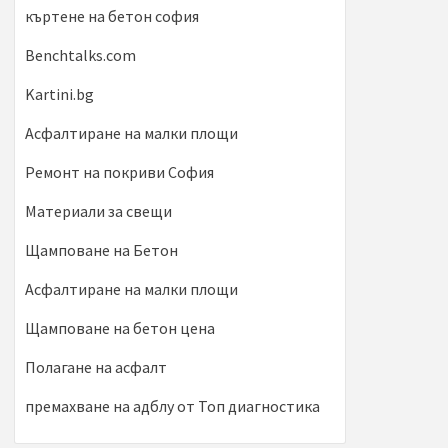
къртене на бетон софия
Benchtalks.com
Kartini.bg
Асфалтиране на малки площи
Ремонт на покриви София
Материали за свещи
Щамповане на Бетон
Асфалтиране на малки площи
Щамповане на бетон цена
Полагане на асфалт
премахване на адблу от Топ диагностика