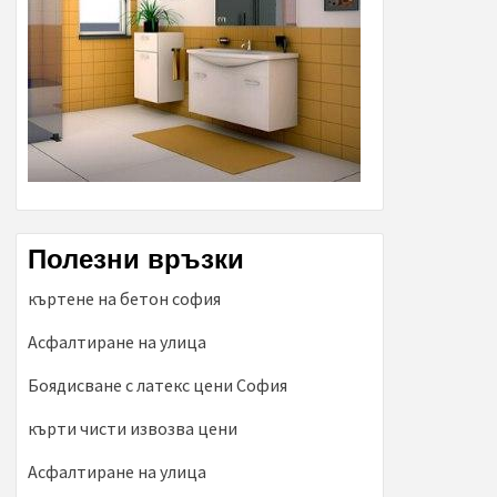
Полезни връзки
къртене на бетон софия
Асфалтиране на улица
Боядисване с латекс цени София
кърти чисти извозва цени
Асфалтиране на улица